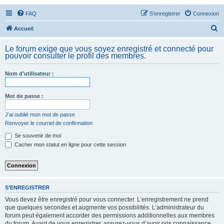
FAQ
S’enregistrer
Connexion
R
Accueil
e
Le forum exige que vous soyez enregistré et connecté pour
c
pouvoir consulter le profil des membres.
h
Nom d’utilisateur :
e
r
Mot de passe :
c
h
J’ai oublié mon mot de passe
Renvoyer le courriel de confirmation
e
Se souvenir de moi
r
Cacher mon statut en ligne pour cette session
S’ENREGISTRER
Vous devez être enregistré pour vous connecter. L’enregistrement ne prend
que quelques secondes et augmente vos possibilités. L’administrateur du
forum peut également accorder des permissions additionnelles aux membres
du forum. Avant de vous enregistrer, assurez-vous d’avoir pris connaissance