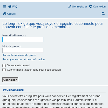
FAQ
S’enregistrer
Connexion
R
Accueil
e
Le forum exige que vous soyez enregistré et connecté pour
c
pouvoir consulter le profil des membres.
h
Nom d’utilisateur :
e
r
Mot de passe :
c
h
J’ai oublié mon mot de passe
Renvoyer le courriel de confirmation
e
Se souvenir de moi
r
Cacher mon statut en ligne pour cette session
S’ENREGISTRER
Vous devez être enregistré pour vous connecter. L’enregistrement ne prend
que quelques secondes et augmente vos possibilités. L’administrateur du
forum peut également accorder des permissions additionnelles aux membres
du forum. Avant de vous enregistrer, assurez-vous d’avoir pris connaissance