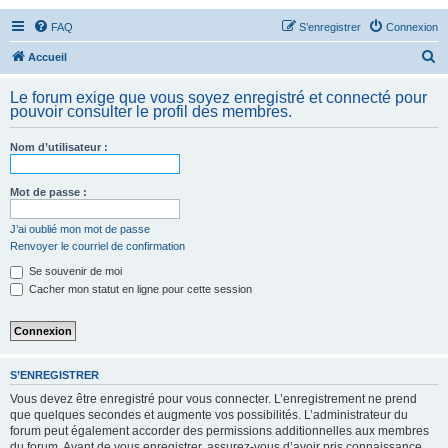
FAQ
S’enregistrer
Connexion
R
Accueil
e
Le forum exige que vous soyez enregistré et connecté pour
c
pouvoir consulter le profil des membres.
h
Nom d’utilisateur :
e
r
Mot de passe :
c
h
J’ai oublié mon mot de passe
Renvoyer le courriel de confirmation
e
Se souvenir de moi
r
Cacher mon statut en ligne pour cette session
S’ENREGISTRER
Vous devez être enregistré pour vous connecter. L’enregistrement ne prend
que quelques secondes et augmente vos possibilités. L’administrateur du
forum peut également accorder des permissions additionnelles aux membres
du forum. Avant de vous enregistrer, assurez-vous d’avoir pris connaissance