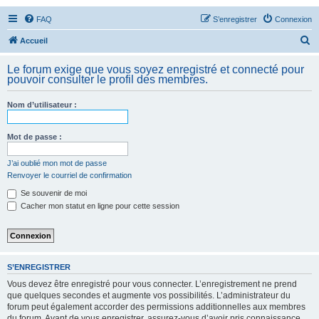
FAQ
S’enregistrer
Connexion
R
Accueil
e
Le forum exige que vous soyez enregistré et connecté pour
c
pouvoir consulter le profil des membres.
h
Nom d’utilisateur :
e
r
Mot de passe :
c
h
J’ai oublié mon mot de passe
Renvoyer le courriel de confirmation
e
Se souvenir de moi
r
Cacher mon statut en ligne pour cette session
S’ENREGISTRER
Vous devez être enregistré pour vous connecter. L’enregistrement ne prend
que quelques secondes et augmente vos possibilités. L’administrateur du
forum peut également accorder des permissions additionnelles aux membres
du forum. Avant de vous enregistrer, assurez-vous d’avoir pris connaissance