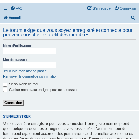
FAQ
S’enregistrer
Connexion
R
Accueil
e
Le forum exige que vous soyez enregistré et connecté pour
c
pouvoir consulter le profil des membres.
h
Nom d’utilisateur :
e
r
Mot de passe :
c
h
J’ai oublié mon mot de passe
Renvoyer le courriel de confirmation
e
Se souvenir de moi
r
Cacher mon statut en ligne pour cette session
S’ENREGISTRER
Vous devez être enregistré pour vous connecter. L’enregistrement ne prend
que quelques secondes et augmente vos possibilités. L’administrateur du
forum peut également accorder des permissions additionnelles aux membres
du forum. Avant de vous enregistrer, assurez-vous d’avoir pris connaissance