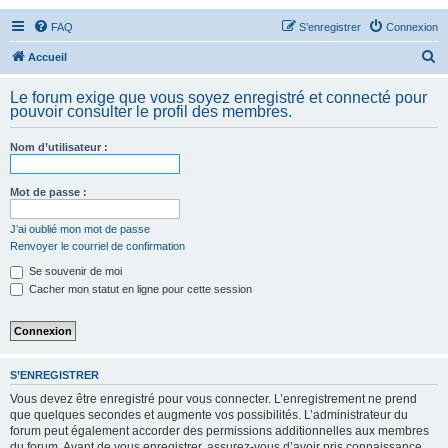
FAQ
S’enregistrer
Connexion
R
Accueil
e
Le forum exige que vous soyez enregistré et connecté pour
c
pouvoir consulter le profil des membres.
h
Nom d’utilisateur :
e
r
Mot de passe :
c
h
J’ai oublié mon mot de passe
Renvoyer le courriel de confirmation
e
Se souvenir de moi
r
Cacher mon statut en ligne pour cette session
S’ENREGISTRER
Vous devez être enregistré pour vous connecter. L’enregistrement ne prend
que quelques secondes et augmente vos possibilités. L’administrateur du
forum peut également accorder des permissions additionnelles aux membres
du forum. Avant de vous enregistrer, assurez-vous d’avoir pris connaissance