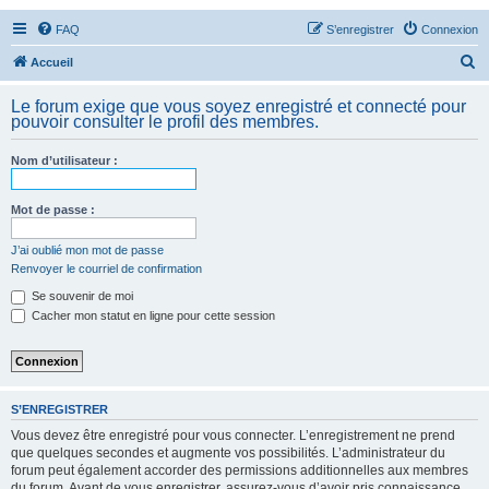
FAQ
S’enregistrer
Connexion
R
Accueil
e
Le forum exige que vous soyez enregistré et connecté pour
c
pouvoir consulter le profil des membres.
h
Nom d’utilisateur :
e
r
Mot de passe :
c
h
J’ai oublié mon mot de passe
Renvoyer le courriel de confirmation
e
Se souvenir de moi
r
Cacher mon statut en ligne pour cette session
S’ENREGISTRER
Vous devez être enregistré pour vous connecter. L’enregistrement ne prend
que quelques secondes et augmente vos possibilités. L’administrateur du
forum peut également accorder des permissions additionnelles aux membres
du forum. Avant de vous enregistrer, assurez-vous d’avoir pris connaissance