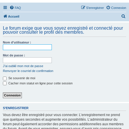
FAQ
S’enregistrer
Connexion
R
Accueil
e
Le forum exige que vous soyez enregistré et connecté pour
c
pouvoir consulter le profil des membres.
h
Nom d’utilisateur :
e
r
Mot de passe :
c
h
J’ai oublié mon mot de passe
Renvoyer le courriel de confirmation
e
Se souvenir de moi
r
Cacher mon statut en ligne pour cette session
S’ENREGISTRER
Vous devez être enregistré pour vous connecter. L’enregistrement ne prend
que quelques secondes et augmente vos possibilités. L’administrateur du
forum peut également accorder des permissions additionnelles aux membres
du forum. Avant de vous enregistrer, assurez-vous d’avoir pris connaissance