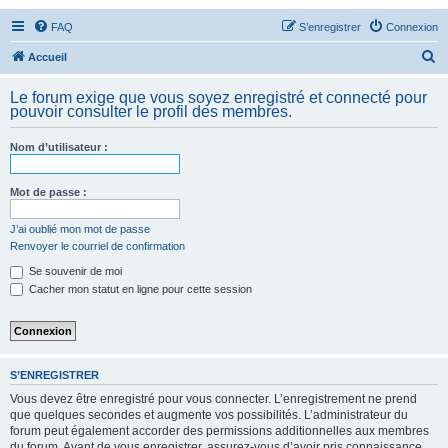
FAQ
S’enregistrer
Connexion
R
Accueil
e
Le forum exige que vous soyez enregistré et connecté pour
c
pouvoir consulter le profil des membres.
h
Nom d’utilisateur :
e
r
Mot de passe :
c
h
J’ai oublié mon mot de passe
Renvoyer le courriel de confirmation
e
Se souvenir de moi
r
Cacher mon statut en ligne pour cette session
S’ENREGISTRER
Vous devez être enregistré pour vous connecter. L’enregistrement ne prend
que quelques secondes et augmente vos possibilités. L’administrateur du
forum peut également accorder des permissions additionnelles aux membres
du forum. Avant de vous enregistrer, assurez-vous d’avoir pris connaissance