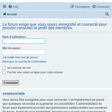
FAQ
S’enregistrer
Connexion
R
Accueil
e
Le forum exige que vous soyez enregistré et connecté pour
c
pouvoir consulter le profil des membres.
h
Nom d’utilisateur :
e
r
Mot de passe :
c
h
J’ai oublié mon mot de passe
Renvoyer le courriel de confirmation
e
Se souvenir de moi
r
Cacher mon statut en ligne pour cette session
S’ENREGISTRER
Vous devez être enregistré pour vous connecter. L’enregistrement ne prend
que quelques secondes et augmente vos possibilités. L’administrateur du
forum peut également accorder des permissions additionnelles aux membres
du forum. Avant de vous enregistrer, assurez-vous d’avoir pris connaissance