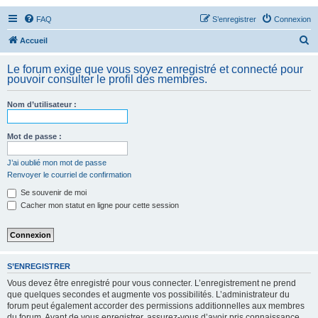
FAQ
S’enregistrer
Connexion
R
Accueil
e
Le forum exige que vous soyez enregistré et connecté pour
c
pouvoir consulter le profil des membres.
h
Nom d’utilisateur :
e
r
Mot de passe :
c
h
J’ai oublié mon mot de passe
Renvoyer le courriel de confirmation
e
Se souvenir de moi
r
Cacher mon statut en ligne pour cette session
S’ENREGISTRER
Vous devez être enregistré pour vous connecter. L’enregistrement ne prend
que quelques secondes et augmente vos possibilités. L’administrateur du
forum peut également accorder des permissions additionnelles aux membres
du forum. Avant de vous enregistrer, assurez-vous d’avoir pris connaissance