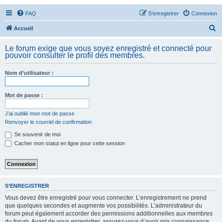
FAQ
S’enregistrer
Connexion
R
Accueil
e
Le forum exige que vous soyez enregistré et connecté pour
c
pouvoir consulter le profil des membres.
h
Nom d’utilisateur :
e
r
Mot de passe :
c
h
J’ai oublié mon mot de passe
Renvoyer le courriel de confirmation
e
Se souvenir de moi
r
Cacher mon statut en ligne pour cette session
S’ENREGISTRER
Vous devez être enregistré pour vous connecter. L’enregistrement ne prend
que quelques secondes et augmente vos possibilités. L’administrateur du
forum peut également accorder des permissions additionnelles aux membres
du forum. Avant de vous enregistrer, assurez-vous d’avoir pris connaissance