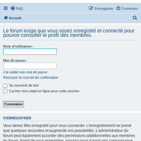
FAQ
S’enregistrer
Connexion
R
Accueil
e
Le forum exige que vous soyez enregistré et connecté pour
c
pouvoir consulter le profil des membres.
h
Nom d’utilisateur :
e
r
Mot de passe :
c
h
J’ai oublié mon mot de passe
Renvoyer le courriel de confirmation
e
Se souvenir de moi
r
Cacher mon statut en ligne pour cette session
S’ENREGISTRER
Vous devez être enregistré pour vous connecter. L’enregistrement ne prend
que quelques secondes et augmente vos possibilités. L’administrateur du
forum peut également accorder des permissions additionnelles aux membres
du forum. Avant de vous enregistrer, assurez-vous d’avoir pris connaissance