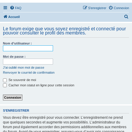
FAQ
S’enregistrer
Connexion
R
Accueil
e
Le forum exige que vous soyez enregistré et connecté pour
c
pouvoir consulter le profil des membres.
h
Nom d’utilisateur :
e
r
Mot de passe :
c
h
J’ai oublié mon mot de passe
Renvoyer le courriel de confirmation
e
Se souvenir de moi
r
Cacher mon statut en ligne pour cette session
S’ENREGISTRER
Vous devez être enregistré pour vous connecter. L’enregistrement ne prend
que quelques secondes et augmente vos possibilités. L’administrateur du
forum peut également accorder des permissions additionnelles aux membres
du forum. Avant de vous enregistrer, assurez-vous d’avoir pris connaissance