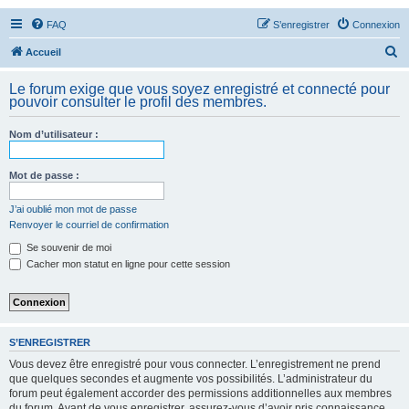
FAQ
S’enregistrer
Connexion
R
Accueil
e
Le forum exige que vous soyez enregistré et connecté pour
c
pouvoir consulter le profil des membres.
h
Nom d’utilisateur :
e
r
Mot de passe :
c
h
J’ai oublié mon mot de passe
Renvoyer le courriel de confirmation
e
Se souvenir de moi
r
Cacher mon statut en ligne pour cette session
S’ENREGISTRER
Vous devez être enregistré pour vous connecter. L’enregistrement ne prend
que quelques secondes et augmente vos possibilités. L’administrateur du
forum peut également accorder des permissions additionnelles aux membres
du forum. Avant de vous enregistrer, assurez-vous d’avoir pris connaissance