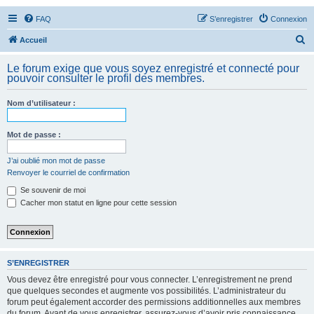
FAQ
S’enregistrer
Connexion
R
Accueil
e
Le forum exige que vous soyez enregistré et connecté pour
c
pouvoir consulter le profil des membres.
h
Nom d’utilisateur :
e
r
Mot de passe :
c
h
J’ai oublié mon mot de passe
Renvoyer le courriel de confirmation
e
Se souvenir de moi
r
Cacher mon statut en ligne pour cette session
S’ENREGISTRER
Vous devez être enregistré pour vous connecter. L’enregistrement ne prend
que quelques secondes et augmente vos possibilités. L’administrateur du
forum peut également accorder des permissions additionnelles aux membres
du forum. Avant de vous enregistrer, assurez-vous d’avoir pris connaissance