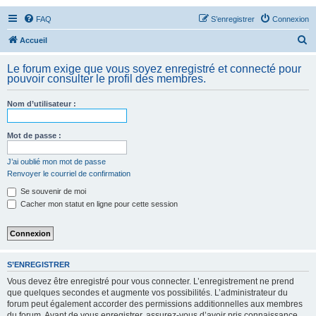
FAQ
S’enregistrer
Connexion
R
Accueil
e
Le forum exige que vous soyez enregistré et connecté pour
c
pouvoir consulter le profil des membres.
h
Nom d’utilisateur :
e
r
Mot de passe :
c
h
J’ai oublié mon mot de passe
Renvoyer le courriel de confirmation
e
Se souvenir de moi
r
Cacher mon statut en ligne pour cette session
S’ENREGISTRER
Vous devez être enregistré pour vous connecter. L’enregistrement ne prend
que quelques secondes et augmente vos possibilités. L’administrateur du
forum peut également accorder des permissions additionnelles aux membres
du forum. Avant de vous enregistrer, assurez-vous d’avoir pris connaissance