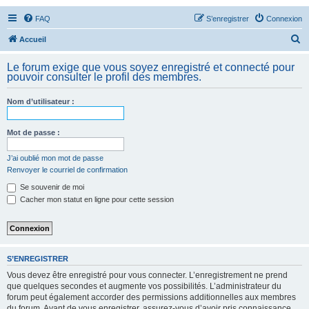
FAQ
S’enregistrer
Connexion
R
Accueil
e
Le forum exige que vous soyez enregistré et connecté pour
c
pouvoir consulter le profil des membres.
h
Nom d’utilisateur :
e
r
Mot de passe :
c
h
J’ai oublié mon mot de passe
Renvoyer le courriel de confirmation
e
Se souvenir de moi
r
Cacher mon statut en ligne pour cette session
S’ENREGISTRER
Vous devez être enregistré pour vous connecter. L’enregistrement ne prend
que quelques secondes et augmente vos possibilités. L’administrateur du
forum peut également accorder des permissions additionnelles aux membres
du forum. Avant de vous enregistrer, assurez-vous d’avoir pris connaissance