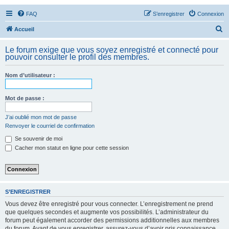
FAQ
S’enregistrer
Connexion
R
Accueil
e
Le forum exige que vous soyez enregistré et connecté pour
c
pouvoir consulter le profil des membres.
h
Nom d’utilisateur :
e
r
Mot de passe :
c
h
J’ai oublié mon mot de passe
Renvoyer le courriel de confirmation
e
Se souvenir de moi
r
Cacher mon statut en ligne pour cette session
S’ENREGISTRER
Vous devez être enregistré pour vous connecter. L’enregistrement ne prend
que quelques secondes et augmente vos possibilités. L’administrateur du
forum peut également accorder des permissions additionnelles aux membres
du forum. Avant de vous enregistrer, assurez-vous d’avoir pris connaissance