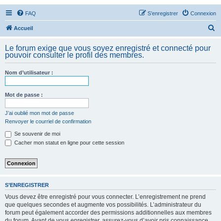
FAQ
S’enregistrer
Connexion
R
Accueil
e
Le forum exige que vous soyez enregistré et connecté pour
c
pouvoir consulter le profil des membres.
h
Nom d’utilisateur :
e
r
Mot de passe :
c
h
J’ai oublié mon mot de passe
Renvoyer le courriel de confirmation
e
Se souvenir de moi
r
Cacher mon statut en ligne pour cette session
S’ENREGISTRER
Vous devez être enregistré pour vous connecter. L’enregistrement ne prend
que quelques secondes et augmente vos possibilités. L’administrateur du
forum peut également accorder des permissions additionnelles aux membres
du forum. Avant de vous enregistrer, assurez-vous d’avoir pris connaissance