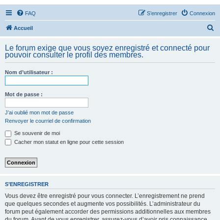
FAQ
S’enregistrer
Connexion
R
Accueil
e
Le forum exige que vous soyez enregistré et connecté pour
c
pouvoir consulter le profil des membres.
h
Nom d’utilisateur :
e
r
Mot de passe :
c
h
J’ai oublié mon mot de passe
Renvoyer le courriel de confirmation
e
Se souvenir de moi
r
Cacher mon statut en ligne pour cette session
S’ENREGISTRER
Vous devez être enregistré pour vous connecter. L’enregistrement ne prend
que quelques secondes et augmente vos possibilités. L’administrateur du
forum peut également accorder des permissions additionnelles aux membres
du forum. Avant de vous enregistrer, assurez-vous d’avoir pris connaissance