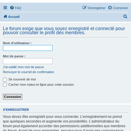
FAQ
S’enregistrer
Connexion
R
Accueil
e
Le forum exige que vous soyez enregistré et connecté pour
c
pouvoir consulter le profil des membres.
h
Nom d’utilisateur :
e
r
Mot de passe :
c
h
J’ai oublié mon mot de passe
Renvoyer le courriel de confirmation
e
Se souvenir de moi
r
Cacher mon statut en ligne pour cette session
S’ENREGISTRER
Vous devez être enregistré pour vous connecter. L’enregistrement ne prend
que quelques secondes et augmente vos possibilités. L’administrateur du
forum peut également accorder des permissions additionnelles aux membres
du forum. Avant de vous enregistrer, assurez-vous d’avoir pris connaissance