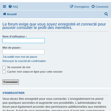
FAQ
S’enregistrer
Connexion
R
Accueil
e
Le forum exige que vous soyez enregistré et connecté pour
c
pouvoir consulter le profil des membres.
h
Nom d’utilisateur :
e
r
Mot de passe :
c
h
J’ai oublié mon mot de passe
Renvoyer le courriel de confirmation
e
Se souvenir de moi
r
Cacher mon statut en ligne pour cette session
S’ENREGISTRER
Vous devez être enregistré pour vous connecter. L’enregistrement ne prend
que quelques secondes et augmente vos possibilités. L’administrateur du
forum peut également accorder des permissions additionnelles aux membres
du forum. Avant de vous enregistrer, assurez-vous d’avoir pris connaissance