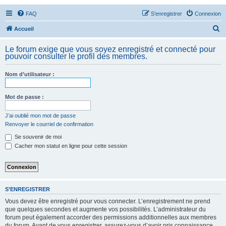
FAQ
S’enregistrer
Connexion
R
Accueil
e
Le forum exige que vous soyez enregistré et connecté pour
c
pouvoir consulter le profil des membres.
h
Nom d’utilisateur :
e
r
Mot de passe :
c
h
J’ai oublié mon mot de passe
Renvoyer le courriel de confirmation
e
Se souvenir de moi
r
Cacher mon statut en ligne pour cette session
S’ENREGISTRER
Vous devez être enregistré pour vous connecter. L’enregistrement ne prend
que quelques secondes et augmente vos possibilités. L’administrateur du
forum peut également accorder des permissions additionnelles aux membres
du forum. Avant de vous enregistrer, assurez-vous d’avoir pris connaissance