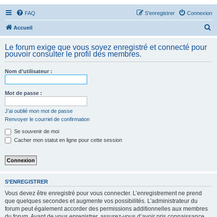
FAQ
S’enregistrer
Connexion
R
Accueil
e
Le forum exige que vous soyez enregistré et connecté pour
c
pouvoir consulter le profil des membres.
h
Nom d’utilisateur :
e
r
Mot de passe :
c
h
J’ai oublié mon mot de passe
Renvoyer le courriel de confirmation
e
Se souvenir de moi
r
Cacher mon statut en ligne pour cette session
S’ENREGISTRER
Vous devez être enregistré pour vous connecter. L’enregistrement ne prend
que quelques secondes et augmente vos possibilités. L’administrateur du
forum peut également accorder des permissions additionnelles aux membres
du forum. Avant de vous enregistrer, assurez-vous d’avoir pris connaissance