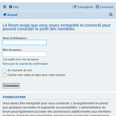
FAQ
S’enregistrer
Connexion
R
Accueil
e
Le forum exige que vous soyez enregistré et connecté pour
c
pouvoir consulter le profil des membres.
h
Nom d’utilisateur :
e
r
Mot de passe :
c
h
J’ai oublié mon mot de passe
Renvoyer le courriel de confirmation
e
Se souvenir de moi
r
Cacher mon statut en ligne pour cette session
S’ENREGISTRER
Vous devez être enregistré pour vous connecter. L’enregistrement ne prend
que quelques secondes et augmente vos possibilités. L’administrateur du
forum peut également accorder des permissions additionnelles aux membres
du forum. Avant de vous enregistrer, assurez-vous d’avoir pris connaissance