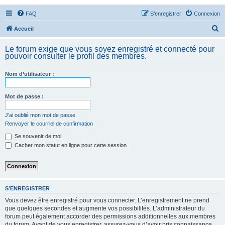
FAQ
S’enregistrer
Connexion
R
Accueil
e
Le forum exige que vous soyez enregistré et connecté pour
c
pouvoir consulter le profil des membres.
h
Nom d’utilisateur :
e
r
Mot de passe :
c
h
J’ai oublié mon mot de passe
Renvoyer le courriel de confirmation
e
Se souvenir de moi
r
Cacher mon statut en ligne pour cette session
S’ENREGISTRER
Vous devez être enregistré pour vous connecter. L’enregistrement ne prend
que quelques secondes et augmente vos possibilités. L’administrateur du
forum peut également accorder des permissions additionnelles aux membres
du forum. Avant de vous enregistrer, assurez-vous d’avoir pris connaissance