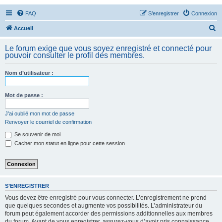
FAQ
S’enregistrer
Connexion
R
Accueil
e
Le forum exige que vous soyez enregistré et connecté pour
c
pouvoir consulter le profil des membres.
h
Nom d’utilisateur :
e
r
Mot de passe :
c
h
J’ai oublié mon mot de passe
Renvoyer le courriel de confirmation
e
Se souvenir de moi
r
Cacher mon statut en ligne pour cette session
S’ENREGISTRER
Vous devez être enregistré pour vous connecter. L’enregistrement ne prend
que quelques secondes et augmente vos possibilités. L’administrateur du
forum peut également accorder des permissions additionnelles aux membres
du forum. Avant de vous enregistrer, assurez-vous d’avoir pris connaissance