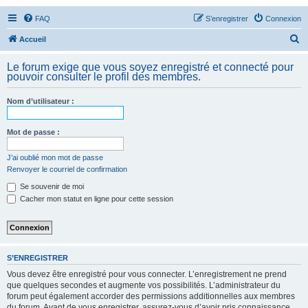
FAQ
S’enregistrer
Connexion
R
Accueil
e
Le forum exige que vous soyez enregistré et connecté pour
c
pouvoir consulter le profil des membres.
h
Nom d’utilisateur :
e
r
Mot de passe :
c
h
J’ai oublié mon mot de passe
Renvoyer le courriel de confirmation
e
Se souvenir de moi
r
Cacher mon statut en ligne pour cette session
S’ENREGISTRER
Vous devez être enregistré pour vous connecter. L’enregistrement ne prend
que quelques secondes et augmente vos possibilités. L’administrateur du
forum peut également accorder des permissions additionnelles aux membres
du forum. Avant de vous enregistrer, assurez-vous d’avoir pris connaissance