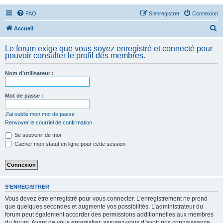
FAQ
S’enregistrer
Connexion
R
Accueil
e
Le forum exige que vous soyez enregistré et connecté pour
c
pouvoir consulter le profil des membres.
h
Nom d’utilisateur :
e
r
Mot de passe :
c
h
J’ai oublié mon mot de passe
Renvoyer le courriel de confirmation
e
Se souvenir de moi
r
Cacher mon statut en ligne pour cette session
S’ENREGISTRER
Vous devez être enregistré pour vous connecter. L’enregistrement ne prend
que quelques secondes et augmente vos possibilités. L’administrateur du
forum peut également accorder des permissions additionnelles aux membres
du forum. Avant de vous enregistrer, assurez-vous d’avoir pris connaissance