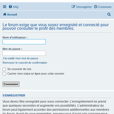
FAQ
S’enregistrer
Connexion
R
Accueil
e
Le forum exige que vous soyez enregistré et connecté pour
c
pouvoir consulter le profil des membres.
h
Nom d’utilisateur :
e
r
Mot de passe :
c
h
J’ai oublié mon mot de passe
Renvoyer le courriel de confirmation
e
Se souvenir de moi
r
Cacher mon statut en ligne pour cette session
S’ENREGISTRER
Vous devez être enregistré pour vous connecter. L’enregistrement ne prend
que quelques secondes et augmente vos possibilités. L’administrateur du
forum peut également accorder des permissions additionnelles aux membres
du forum. Avant de vous enregistrer, assurez-vous d’avoir pris connaissance