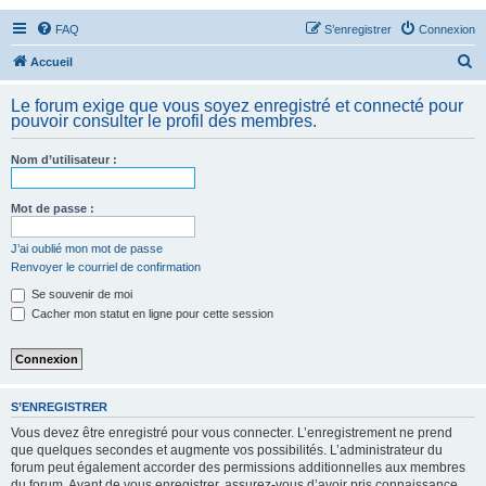
FAQ
S’enregistrer
Connexion
R
Accueil
e
Le forum exige que vous soyez enregistré et connecté pour
c
pouvoir consulter le profil des membres.
h
Nom d’utilisateur :
e
r
Mot de passe :
c
h
J’ai oublié mon mot de passe
Renvoyer le courriel de confirmation
e
Se souvenir de moi
r
Cacher mon statut en ligne pour cette session
S’ENREGISTRER
Vous devez être enregistré pour vous connecter. L’enregistrement ne prend
que quelques secondes et augmente vos possibilités. L’administrateur du
forum peut également accorder des permissions additionnelles aux membres
du forum. Avant de vous enregistrer, assurez-vous d’avoir pris connaissance