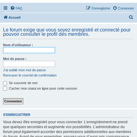
FAQ
S’enregistrer
Connexion
R
Accueil
e
Le forum exige que vous soyez enregistré et connecté pour
c
pouvoir consulter le profil des membres.
h
Nom d’utilisateur :
e
r
Mot de passe :
c
h
J’ai oublié mon mot de passe
Renvoyer le courriel de confirmation
e
Se souvenir de moi
r
Cacher mon statut en ligne pour cette session
S’ENREGISTRER
Vous devez être enregistré pour vous connecter. L’enregistrement ne prend
que quelques secondes et augmente vos possibilités. L’administrateur du
forum peut également accorder des permissions additionnelles aux membres
du forum. Avant de vous enregistrer, assurez-vous d’avoir pris connaissance