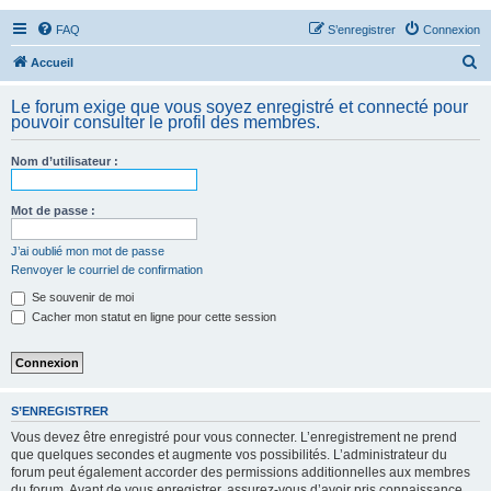
FAQ
S’enregistrer
Connexion
R
Accueil
e
Le forum exige que vous soyez enregistré et connecté pour
c
pouvoir consulter le profil des membres.
h
Nom d’utilisateur :
e
r
Mot de passe :
c
h
J’ai oublié mon mot de passe
Renvoyer le courriel de confirmation
e
Se souvenir de moi
r
Cacher mon statut en ligne pour cette session
S’ENREGISTRER
Vous devez être enregistré pour vous connecter. L’enregistrement ne prend
que quelques secondes et augmente vos possibilités. L’administrateur du
forum peut également accorder des permissions additionnelles aux membres
du forum. Avant de vous enregistrer, assurez-vous d’avoir pris connaissance