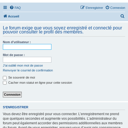
FAQ
S’enregistrer
Connexion
R
Accueil
e
Le forum exige que vous soyez enregistré et connecté pour
c
pouvoir consulter le profil des membres.
h
Nom d’utilisateur :
e
r
Mot de passe :
c
h
J’ai oublié mon mot de passe
Renvoyer le courriel de confirmation
e
Se souvenir de moi
r
Cacher mon statut en ligne pour cette session
S’ENREGISTRER
Vous devez être enregistré pour vous connecter. L’enregistrement ne prend
que quelques secondes et augmente vos possibilités. L’administrateur du
forum peut également accorder des permissions additionnelles aux membres
du forum. Avant de vous enregistrer, assurez-vous d’avoir pris connaissance