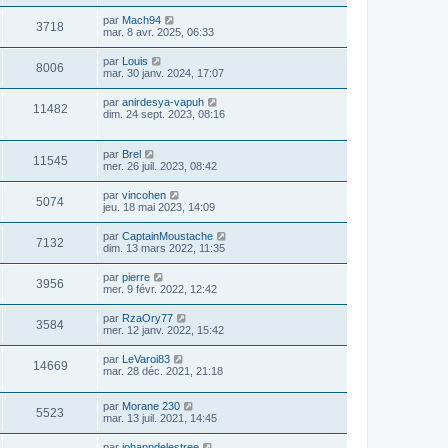
par
Mach94
3718
mar. 8 avr. 2025, 06:33
par
Louis
8006
mar. 30 janv. 2024, 17:07
par
anirdesya-vapuh
11482
dim. 24 sept. 2023, 08:16
par
Brel
11545
mer. 26 juil. 2023, 08:42
par
vincohen
5074
jeu. 18 mai 2023, 14:09
par
CaptainMoustache
7132
dim. 13 mars 2022, 11:35
par
pierre
3956
mer. 9 févr. 2022, 12:42
par
RzaOry77
3584
mer. 12 janv. 2022, 15:42
par
LeVaroi83
14669
mar. 28 déc. 2021, 21:18
par
Morane 230
5523
mar. 13 juil. 2021, 14:45
par
johanndelestree