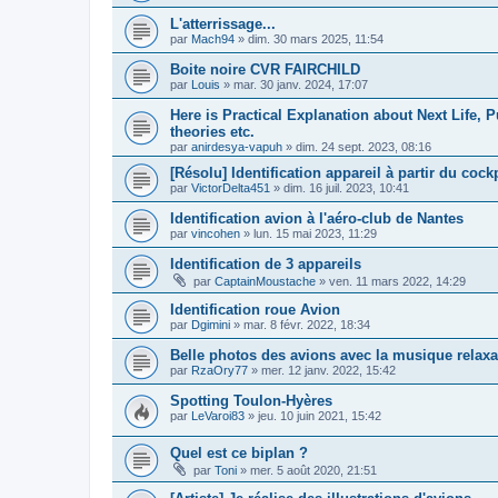
L'atterrissage...
par
Mach94
»
dim. 30 mars 2025, 11:54
Boite noire CVR FAIRCHILD
par
Louis
»
mar. 30 janv. 2024, 17:07
Here is Practical Explanation about Next Life, 
theories etc.
par
anirdesya-vapuh
»
dim. 24 sept. 2023, 08:16
[Résolu] Identification appareil à partir du cock
par
VictorDelta451
»
dim. 16 juil. 2023, 10:41
Identification avion à l'aéro-club de Nantes
par
vincohen
»
lun. 15 mai 2023, 11:29
Identification de 3 appareils
par
CaptainMoustache
»
ven. 11 mars 2022, 14:29
Identification roue Avion
par
Dgimini
»
mar. 8 févr. 2022, 18:34
Belle photos des avions avec la musique relaxa
par
RzaOry77
»
mer. 12 janv. 2022, 15:42
Spotting Toulon-Hyères
par
LeVaroi83
»
jeu. 10 juin 2021, 15:42
Quel est ce biplan ?
par
Toni
»
mer. 5 août 2020, 21:51