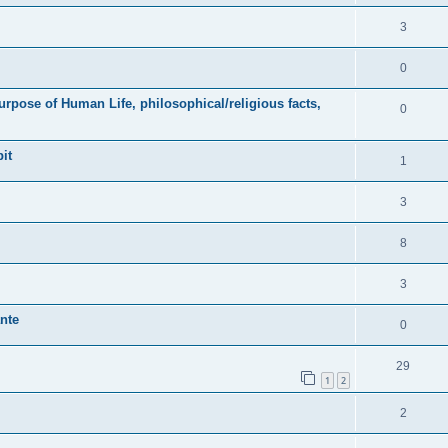
3
0
Purpose of Human Life, philosophical/religious facts,
0
pit
1
3
8
3
nte
0
29
1
2
2