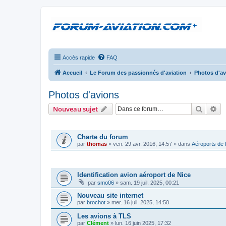
Accès rapide
FAQ
Accueil
Le Forum des passionnés d'aviation
Photos d'a
Photos d'avions
Recher
Re
Nouveau sujet
ANNONCES
Charte du forum
par
thomas
»
ven. 29 avr. 2016, 14:57
» dans
Aéroports de
SUJETS
Identification avion aéroport de Nice
par
smo06
»
sam. 19 juil. 2025, 00:21
Nouveau site internet
par
brochot
»
mer. 16 juil. 2025, 14:50
Les avions à TLS
par
Clément
»
lun. 16 juin 2025, 17:32