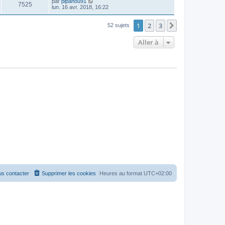
par
pipanou91
7525
lun. 16 avr. 2018, 16:22
1
2
3
Suivante
52 sujets
Aller à
s contacter
Supprimer les cookies
Heures au format
UTC+02:00