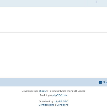
2
Nou
Développé par
phpBB
® Forum Software © phpBB Limited
Traduit par
phpBB-fr.com
Optimized by:
phpBB SEO
Confidentialité
|
Conditions