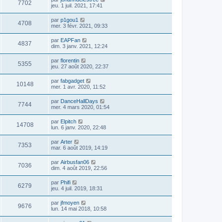
7702
jeu. 1 juil. 2021, 17:41
par
p1gou1
4708
mer. 3 févr. 2021, 09:33
par
EAPFan
4837
dim. 3 janv. 2021, 12:24
par
florentin
5355
jeu. 27 août 2020, 22:37
par
fabgadget
10148
mer. 1 avr. 2020, 11:52
par
DanceHallDays
7744
mer. 4 mars 2020, 01:54
par
Elpitch
14708
lun. 6 janv. 2020, 22:48
par
Arter
7353
mar. 6 août 2019, 14:19
par
Airbusfan06
7036
dim. 4 août 2019, 22:56
par
Phifi
6279
jeu. 4 juil. 2019, 18:31
par
jfmoyen
9676
lun. 14 mai 2018, 10:58