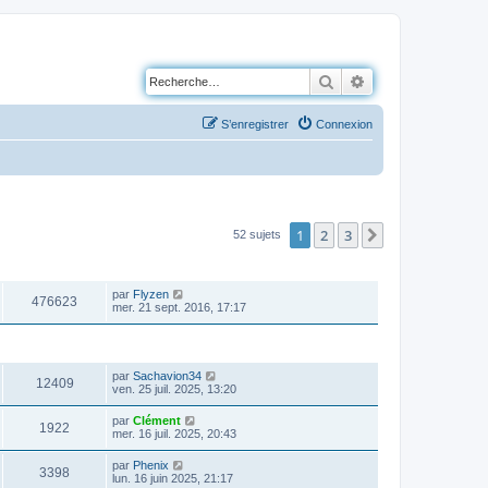
Rechercher
Recherche avancé
S’enregistrer
Connexion
1
2
3
Suivante
52 sujets
VUES
DERNIER MESSAGE
par
Flyzen
476623
mer. 21 sept. 2016, 17:17
VUES
DERNIER MESSAGE
par
Sachavion34
12409
ven. 25 juil. 2025, 13:20
par
Clément
1922
mer. 16 juil. 2025, 20:43
par
Phenix
3398
lun. 16 juin 2025, 21:17