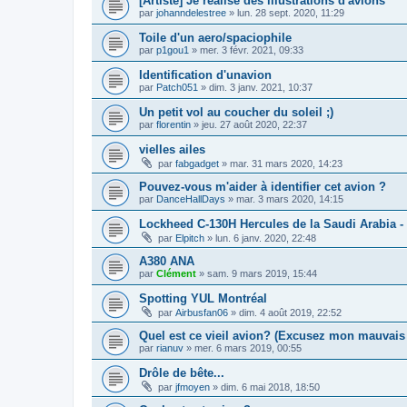
[Artiste] Je réalise des illustrations d'avions
par
johanndelestree
»
lun. 28 sept. 2020, 11:29
Toile d'un aero/spaciophile
par
p1gou1
»
mer. 3 févr. 2021, 09:33
Identification d'unavion
par
Patch051
»
dim. 3 janv. 2021, 10:37
Un petit vol au coucher du soleil ;)
par
florentin
»
jeu. 27 août 2020, 22:37
vielles ailes
par
fabgadget
»
mar. 31 mars 2020, 14:23
Pouvez-vous m'aider à identifier cet avion ?
par
DanceHallDays
»
mar. 3 mars 2020, 14:15
Lockheed C-130H Hercules de la Saudi Arabia -
par
Elpitch
»
lun. 6 janv. 2020, 22:48
A380 ANA
par
Clément
»
sam. 9 mars 2019, 15:44
Spotting YUL Montréal
par
Airbusfan06
»
dim. 4 août 2019, 22:52
Quel est ce vieil avion? (Excusez mon mauvais 
par
rianuv
»
mer. 6 mars 2019, 00:55
Drôle de bête...
par
jfmoyen
»
dim. 6 mai 2018, 18:50