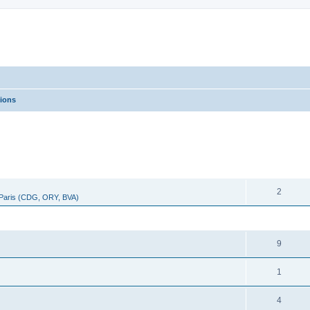
vions
cher
cherche avancée
RÉPONSES
2
 Paris (CDG, ORY, BVA)
RÉPONSES
9
1
4