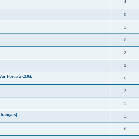
4
0
2
0
2
2
 Air Force à CDG.
0
3
1
français)
1
8