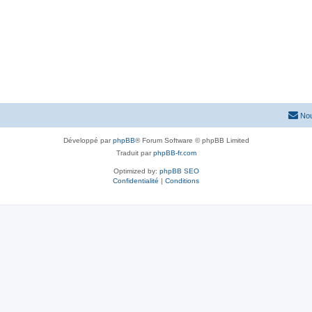
Nou
Développé par
phpBB
® Forum Software © phpBB Limited
Traduit par
phpBB-fr.com
Optimized by:
phpBB SEO
Confidentialité
|
Conditions