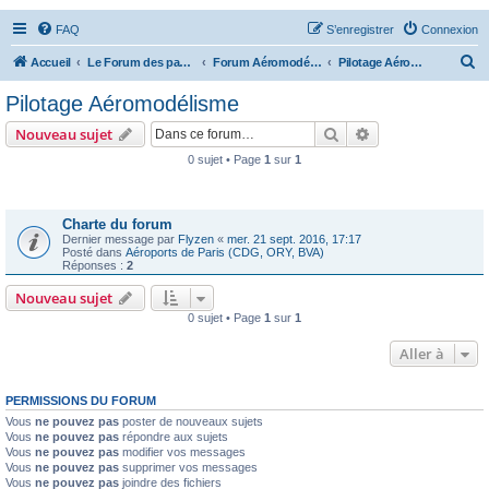
FAQ
S’enregistrer
Connexion
R
Accueil
Le Forum des passionnés d'aviation
Forum Aéromodélisme
Pilotage Aéromodélisme
e
Pilotage Aéromodélisme
c
Rechercher
Recherche avanc
Nouveau sujet
h
0 sujet • Page
1
sur
1
e
Annonces
r
c
Charte du forum
Dernier message par
Flyzen
«
mer. 21 sept. 2016, 17:17
h
Posté dans
Aéroports de Paris (CDG, ORY, BVA)
Réponses :
2
e
Nouveau sujet
r
0 sujet • Page
1
sur
1
Aller à
PERMISSIONS DU FORUM
Vous
ne pouvez pas
poster de nouveaux sujets
Vous
ne pouvez pas
répondre aux sujets
Vous
ne pouvez pas
modifier vos messages
Vous
ne pouvez pas
supprimer vos messages
Vous
ne pouvez pas
joindre des fichiers