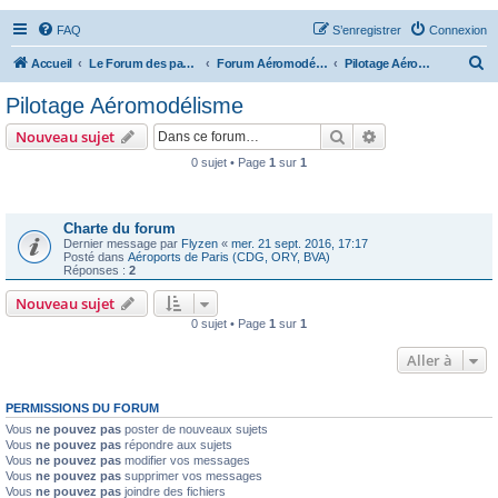
FAQ
S’enregistrer
Connexion
R
Accueil
Le Forum des passionnés d'aviation
Forum Aéromodélisme
Pilotage Aéromodélisme
e
Pilotage Aéromodélisme
c
Rechercher
Recherche avanc
Nouveau sujet
h
0 sujet • Page
1
sur
1
e
Annonces
r
c
Charte du forum
Dernier message par
Flyzen
«
mer. 21 sept. 2016, 17:17
h
Posté dans
Aéroports de Paris (CDG, ORY, BVA)
Réponses :
2
e
Nouveau sujet
r
0 sujet • Page
1
sur
1
Aller à
PERMISSIONS DU FORUM
Vous
ne pouvez pas
poster de nouveaux sujets
Vous
ne pouvez pas
répondre aux sujets
Vous
ne pouvez pas
modifier vos messages
Vous
ne pouvez pas
supprimer vos messages
Vous
ne pouvez pas
joindre des fichiers