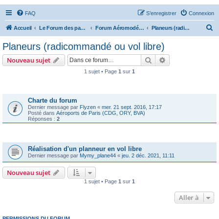
FAQ
S’enregistrer
Connexion
R
Accueil
Le Forum des passionnés d'aviation
Forum Aéromodélisme
Planeurs (radicommandé ou vol libre)
e
Planeurs (radicommandé ou vol libre)
c
Rechercher
Recherche avanc
Nouveau sujet
h
1 sujet • Page
1
sur
1
e
Annonces
r
c
Charte du forum
Dernier message par
Flyzen
«
mer. 21 sept. 2016, 17:17
h
Posté dans
Aéroports de Paris (CDG, ORY, BVA)
Réponses :
2
e
r
Sujets
Réalisation d'un planneur en vol libre
Dernier message par
Mymy_plane44
«
jeu. 2 déc. 2021, 11:11
Nouveau sujet
1 sujet • Page
1
sur
1
Aller à
PERMISSIONS DU FORUM