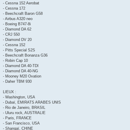
- Cessna 152 Aerobat
- Cessna 172
- Beechcraft Baron G58
- Airbus A320 neo
- Boeing B747-8i
- Diamond DA 62
- CRJ 550
- Diamond DV 20
- Cessna 152
- Pitts Special S2S
- Beechcraft Bonanza G36
- Robin Cap 10
- Diamond DA 40-TDI
- Diamond DA 40-NG
- Mooney M20 Ovation
- Daher TBM 930
LIEUX :
- Washington, USA
- Dubaï, EMIRATS ARABES UNIS
- Rio de Janeiro, BRASIL
- Uluru rock, AUSTRALIE
- Paris, FRANCE
- San Francisco, USA
- Shangaï, CHINE