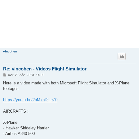
vincohen
Re: vincohen - Vidéos Flight Simulator
M
mer. 20 déc. 2023, 16:00
e
s
Here is a video made with both Microsoft Flight Simulator and X-Plane
s
footages.
a
g
e
https://youtu.be/2oMxbDLjeZ0
AIRCRAFTS :
X-Plane
- Hawker Siddeley Harrier
- Airbus A340-500