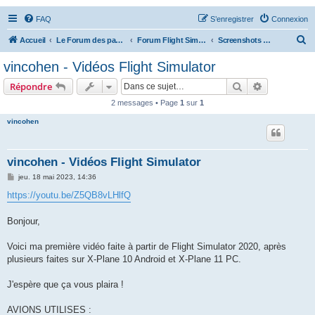
FAQ
S’enregistrer
Connexion
R
Accueil
Le Forum des passionnés d'aviation
Forum Flight Simulator
Screenshots et vidéos
e
vincohen - Vidéos Flight Simulator
c
Rechercher
Recherche 
Répondre
h
2 messages • Page
1
sur
1
e
vincohen
r
c
h
vincohen - Vidéos Flight Simulator
e
M
jeu. 18 mai 2023, 14:36
e
r
s
https://youtu.be/Z5QB8vLHlfQ
s
a
g
Bonjour,
e
Voici ma première vidéo faite à partir de Flight Simulator 2020, après
plusieurs faites sur X-Plane 10 Android et X-Plane 11 PC.
J'espère que ça vous plaira !
AVIONS UTILISES :