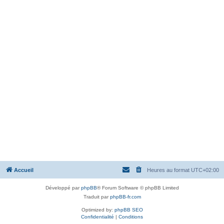
Accueil
Heures au format
UTC+02:00
Développé par
phpBB
® Forum Software © phpBB Limited
Traduit par
phpBB-fr.com
Optimized by:
phpBB SEO
Confidentialité
|
Conditions