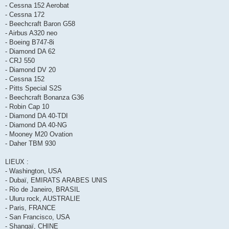
- Cessna 152 Aerobat
- Cessna 172
- Beechcraft Baron G58
- Airbus A320 neo
- Boeing B747-8i
- Diamond DA 62
- CRJ 550
- Diamond DV 20
- Cessna 152
- Pitts Special S2S
- Beechcraft Bonanza G36
- Robin Cap 10
- Diamond DA 40-TDI
- Diamond DA 40-NG
- Mooney M20 Ovation
- Daher TBM 930
LIEUX :
- Washington, USA
- Dubaï, EMIRATS ARABES UNIS
- Rio de Janeiro, BRASIL
- Uluru rock, AUSTRALIE
- Paris, FRANCE
- San Francisco, USA
- Shangaï, CHINE