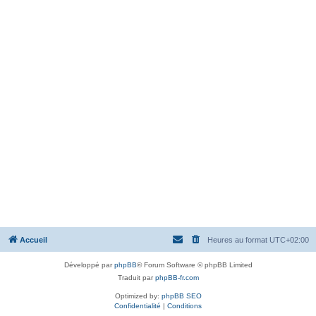
Accueil
Heures au format
UTC+02:00
Développé par
phpBB
® Forum Software © phpBB Limited
Traduit par
phpBB-fr.com
Optimized by:
phpBB SEO
Confidentialité
|
Conditions