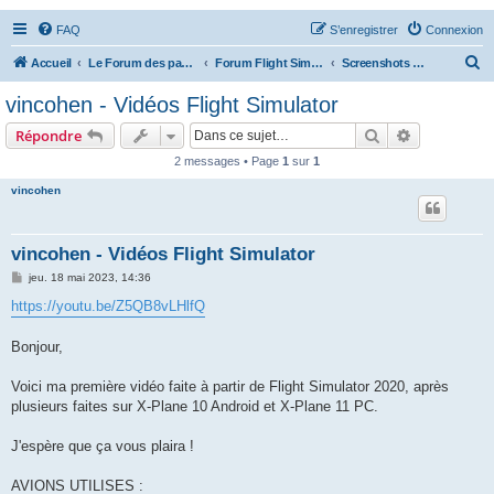
FAQ
S’enregistrer
Connexion
R
Accueil
Le Forum des passionnés d'aviation
Forum Flight Simulator
Screenshots et vidéos
e
vincohen - Vidéos Flight Simulator
c
Rechercher
Recherche 
Répondre
h
2 messages • Page
1
sur
1
e
vincohen
r
c
h
vincohen - Vidéos Flight Simulator
e
M
jeu. 18 mai 2023, 14:36
e
r
s
https://youtu.be/Z5QB8vLHlfQ
s
a
g
Bonjour,
e
Voici ma première vidéo faite à partir de Flight Simulator 2020, après
plusieurs faites sur X-Plane 10 Android et X-Plane 11 PC.
J'espère que ça vous plaira !
AVIONS UTILISES :