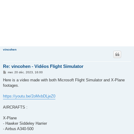
vincohen
Re: vincohen - Vidéos Flight Simulator
M
mer. 20 déc. 2023, 16:00
e
s
Here is a video made with both Microsoft Flight Simulator and X-Plane
s
footages.
a
g
e
https://youtu.be/2oMxbDLjeZ0
AIRCRAFTS :
X-Plane
- Hawker Siddeley Harrier
- Airbus A340-500