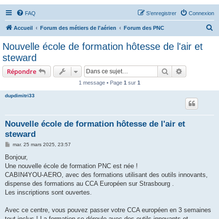
FAQ
S’enregistrer
Connexion
R
Accueil
Forum des métiers de l'aérien
Forum des PNC
e
Nouvelle école de formation hôtesse de l'air et
c
steward
h
Rechercher
Recherche 
Répondre
e
1 message • Page
1
sur
1
r
dupdimitri33
c
h
e
Nouvelle école de formation hôtesse de l'air et
steward
r
M
mar. 25 mars 2025, 23:57
e
s
Bonjour,
s
Une nouvelle école de formation PNC est née !
a
g
CABIN4YOU-AERO, avec des formations utilisant des outils innovants,
e
dispense des formations au CCA Européen sur Strasbourg .
Les inscriptions sont ouvertes.
Avec ce centre, vous pouvez passer votre CCA européen en 3 semaines
tout inclus ! La formation se déroule avec des outils innovants et