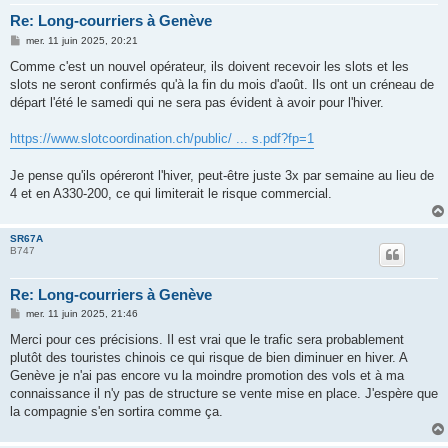
Re: Long-courriers à Genève
M
mer. 11 juin 2025, 20:21
e
s
Comme c'est un nouvel opérateur, ils doivent recevoir les slots et les
s
slots ne seront confirmés qu'à la fin du mois d'août. Ils ont un créneau de
a
g
départ l'été le samedi qui ne sera pas évident à avoir pour l'hiver.
e
https://www.slotcoordination.ch/public/ ... s.pdf?fp=1
Je pense qu'ils opéreront l'hiver, peut-être juste 3x par semaine au lieu de
4 et en A330-200, ce qui limiterait le risque commercial.
SR67A
B747
Re: Long-courriers à Genève
M
mer. 11 juin 2025, 21:46
e
s
Merci pour ces précisions. Il est vrai que le trafic sera probablement
s
plutôt des touristes chinois ce qui risque de bien diminuer en hiver. A
a
g
Genève je n'ai pas encore vu la moindre promotion des vols et à ma
e
connaissance il n'y pas de structure se vente mise en place. J'espère que
la compagnie s'en sortira comme ça.