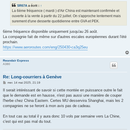
s
SR67A
a écrit :
↑
a
g
La 6ème fréquence ( mardi ) d'Air China est maintenant confirmée et
e
ouverte à la vente à partir du 22 juillet. On s'approche lentement mais
surement d'une desserte quotidienne entre GVA et PEK.
6ème fréquence disponible uniquement jusqu'au 26 août.
La compagnie fait de même sur d'autres escales européennes durant l'été
prochain.
https://www.aeroroutes.com/eng/250430-ca3q25eu
Rwandair Express
A380
Re: Long-courriers à Genève
M
mer. 14 mai 2025, 21:19
e
s
Il serait intéréssant de savoir si cette montée en puissance outre le fait
s
que le demande est en hausse, n'est pas aussi une manière de couper
a
g
l'herbe chez China Eastern. Certes MU desservira Shanghai, mais les 2
e
compagnies ne se feront à mon avis pas de cadeau.
En tout cas au total il y aura donc 10 vols par semaine vers La Chine,
c'est qui est pas mal du tout.