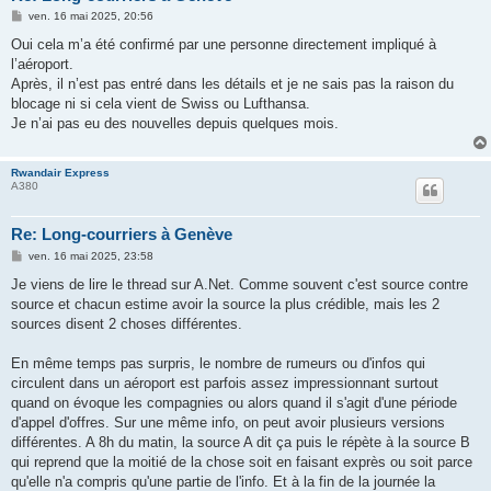
M
ven. 16 mai 2025, 20:56
e
s
Oui cela m’a été confirmé par une personne directement impliqué à
s
l’aéroport.
a
g
Après, il n’est pas entré dans les détails et je ne sais pas la raison du
e
blocage ni si cela vient de Swiss ou Lufthansa.
Je n’ai pas eu des nouvelles depuis quelques mois.
Rwandair Express
A380
Re: Long-courriers à Genève
M
ven. 16 mai 2025, 23:58
e
s
Je viens de lire le thread sur A.Net. Comme souvent c'est source contre
s
source et chacun estime avoir la source la plus crédible, mais les 2
a
g
sources disent 2 choses différentes.
e
En même temps pas surpris, le nombre de rumeurs ou d'infos qui
circulent dans un aéroport est parfois assez impressionnant surtout
quand on évoque les compagnies ou alors quand il s'agit d'une période
d'appel d'offres. Sur une même info, on peut avoir plusieurs versions
différentes. A 8h du matin, la source A dit ça puis le répète à la source B
qui reprend que la moitié de la chose soit en faisant exprès ou soit parce
qu'elle n'a compris qu'une partie de l'info. Et à la fin de la journée la