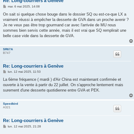
Re: Long-courriers à Genève
M
mar. 6 mai 2025, 14:08
e
s
On sait si quelque chose bouge dans le dossier SQ ou est-ce-que LX a
s
vraiment réussi à empêcher la desserte de GVA dans un proche avenir ?
a
g
Je ne veux pas être trop gourmand car avec l'arrivée de MU nous
e
sommes bien servis cette année, mais il est vrai que SQ remplirait une
belle case vide dans la desserte de GVA.
SR67A
B747
Re: Long-courriers à Genève
M
lun. 12 mai 2025, 11:53
e
s
La 6ème fréquence ( mardi ) d'Air China est maintenant confirmée et
s
ouverte à la vente à partir du 22 juillet. On s'approche lentement mais
a
g
surement d'une desserte quotidienne entre GVA et PEK.
e
Speedbird
A321
Re: Long-courriers à Genève
M
lun. 12 mai 2025, 21:28
e
s