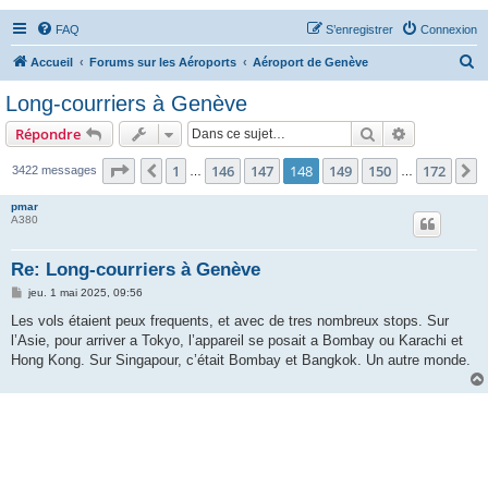
FAQ
S’enregistrer
Connexion
R
Accueil
Forums sur les Aéroports
Aéroport de Genève
e
Long-courriers à Genève
c
Rechercher
Recherche 
Répondre
h
e
Page
148
sur
172
1
146
147
148
149
150
172
Précédente
S
3422 messages
…
…
r
pmar
c
A380
h
Re: Long-courriers à Genève
e
M
jeu. 1 mai 2025, 09:56
r
e
s
Les vols étaient peux frequents, et avec de tres nombreux stops. Sur
s
l’Asie, pour arriver a Tokyo, l’appareil se posait a Bombay ou Karachi et
a
g
Hong Kong. Sur Singapour, c’était Bombay et Bangkok. Un autre monde.
e