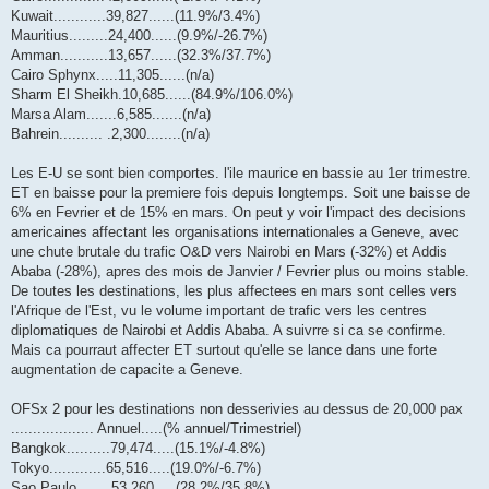
Kuwait............39,827......(11.9%/3.4%)
Mauritius.........24,400......(9.9%/-26.7%)
Amman...........13,657......(32.3%/37.7%)
Cairo Sphynx.....11,305......(n/a)
Sharm El Sheikh.10,685......(84.9%/106.0%)
Marsa Alam.......6,585.......(n/a)
Bahrein.......... .2,300........(n/a)
Les E-U se sont bien comportes. l'ile maurice en bassie au 1er trimestre.
ET en baisse pour la premiere fois depuis longtemps. Soit une baisse de
6% en Fevrier et de 15% en mars. On peut y voir l'impact des decisions
americaines affectant les organisations internationales a Geneve, avec
une chute brutale du trafic O&D vers Nairobi en Mars (-32%) et Addis
Ababa (-28%), apres des mois de Janvier / Fevrier plus ou moins stable.
De toutes les destinations, les plus affectees en mars sont celles vers
l'Afrique de l'Est, vu le volume important de trafic vers les centres
diplomatiques de Nairobi et Addis Ababa. A suivrre si ca se confirme.
Mais ca pourraut affecter ET surtout qu'elle se lance dans une forte
augmentation de capacite a Geneve.
OFSx 2 pour les destinations non desserivies au dessus de 20,000 pax
................... Annuel.....(% annuel/Trimestriel)
Bangkok..........79,474.....(15.1%/-4.8%)
Tokyo.............65,516.....(19.0%/-6.7%)
Sao Paulo........53,260.....(28.2%/35.8%)