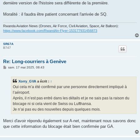
dernière version de l'histoire sera différente de la première.
Moralité : il faudra être patient concernant l'arrivée de SQ.
Rwanda Aviation News (Drones, Air Force, Civil Aviation, Space, Air Balloon):
https://www.facebook.com/RwandAn-Flyer-153177931456873
SR67A
B747
Re: Long-courriers à Genève
M
sam. 17 mai 2025, 08:43
e
s
s
Xorry_GVA
a écrit :
↑
a
g
Oui cela m’a été confirmé par une personne directement impliqué à
e
l’aéroport.
Après, il n’est pas entré dans les détails et je ne sais pas la raison du
blocage ni si cela vient de Swiss ou Lufthansa.
Je n’ai pas eu des nouvelles depuis quelques mois.
Merci d'avoir répondu également sur A-net, maintenant nous savons donc
que cette information du blocage était bien confirmée par GA.