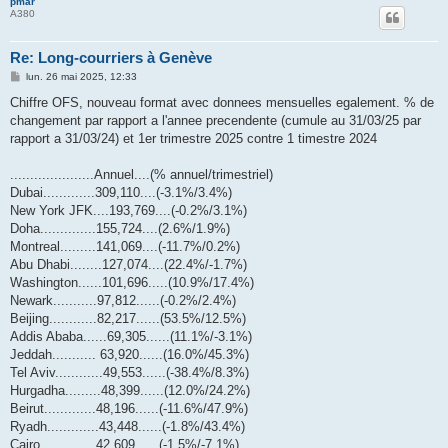
pmar
A380
Re: Long-courriers à Genève
M
lun. 26 mai 2025, 12:33
e
s
Chiffre OFS, nouveau format avec donnees mensuelles egalement. % de
s
changement par rapport a l'annee precendente (cumule au 31/03/25 par
a
g
rapport a 31/03/24) et 1er trimestre 2025 contre 1 timestre 2024
e
.....................Annuel....(% annuel/trimestriel)
Dubai.............309,110....(-3.1%/3.4%)
New York JFK....193,769....(-0.2%/3.1%)
Doha..............155,724....(2.6%/1.9%)
Montreal.........141,069....(-11.7%/0.2%)
Abu Dhabi........127,074....(22.4%/-1.7%)
Washington......101,696.....(10.9%/17.4%)
Newark...........97,812......(-0.2%/2.4%)
Beijing............82,217......(53.5%/12.5%)
Addis Ababa......69,305......(11.1%/-3.1%)
Jeddah........... 63,920......(16.0%/45.3%)
Tel Aviv............49,553......(-38.4%/8.3%)
Hurgadha.........48,399......(12.0%/24.2%)
Beirut.............48,196......(-11.6%/47.9%)
Ryadh.............43,448......(-1.8%/43.4%)
Cairo..............42,609......(-1.5%/-7.1%)