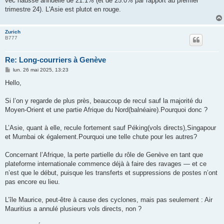
vec hausse annuelle de 21.1% (et de 25.0% par rapport au premier
trimestre 24). L'Asie est plutot en rouge.
Zurich
B777
Re: Long-courriers à Genève
M
lun. 26 mai 2025, 13:23
e
s
Hello,
s
a
g
Si l’on y regarde de plus près, beaucoup de recul sauf la majorité du
e
Moyen-Orient et une partie Afrique du Nord(balnéaire).Pourquoi donc ?
L’Asie, quant à elle, recule fortement sauf Péking(vols directs),Singapour
et Mumbai ok également.Pourquoi une telle chute pour les autres?
Concernant l’Afrique, la perte partielle du rôle de Genève en tant que
plateforme internationale commence déjà à faire des ravages — et ce
n’est que le début, puisque les transferts et suppressions de postes n’ont
pas encore eu lieu.
L’île Maurice, peut-être à cause des cyclones, mais pas seulement : Air
Mauritius a annulé plusieurs vols directs, non ?