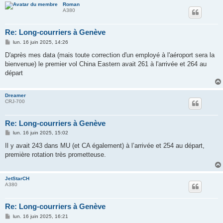
Roman
A380
Re: Long-courriers à Genève
M
lun. 16 juin 2025, 14:26
e
s
D'après mes data (mais toute correction d'un employé à l'aéroport sera la
s
bienvenue) le premier vol China Eastern avait 261 à l'arrivée et 264 au
a
g
départ
e
Dreamer
CRJ-700
Re: Long-courriers à Genève
M
lun. 16 juin 2025, 15:02
e
s
Il y avait 243 dans MU (et CA également) à l’arrivée et 254 au départ,
s
première rotation très prometteuse.
a
g
e
JetStarCH
A380
Re: Long-courriers à Genève
M
lun. 16 juin 2025, 16:21
e