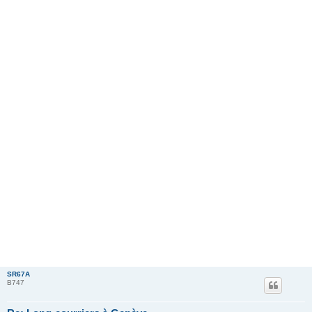
SR67A
B747