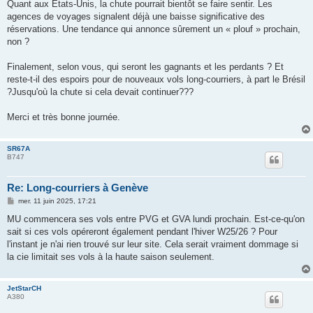
Quant aux États-Unis, la chute pourrait bientôt se faire sentir. Les
agences de voyages signalent déjà une baisse significative des
réservations. Une tendance qui annonce sûrement un « plouf » prochain,
non ?
Finalement, selon vous, qui seront les gagnants et les perdants ? Et
reste-t-il des espoirs pour de nouveaux vols long-courriers, à part le Brésil
?Jusqu'où la chute si cela devait continuer???
Merci et très bonne journée.
SR67A
B747
Re: Long-courriers à Genève
M
mer. 11 juin 2025, 17:21
e
s
MU commencera ses vols entre PVG et GVA lundi prochain. Est-ce-qu'on
s
sait si ces vols opéreront également pendant l'hiver W25/26 ? Pour
a
g
l'instant je n'ai rien trouvé sur leur site. Cela serait vraiment dommage si
e
la cie limitait ses vols à la haute saison seulement.
JetStarCH
A380