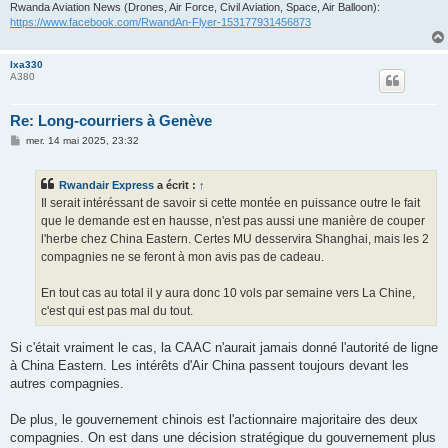
Rwanda Aviation News (Drones, Air Force, Civil Aviation, Space, Air Balloon):
https://www.facebook.com/RwandAn-Flyer-153177931456873
lxa330
A380
Re: Long-courriers à Genève
M
mer. 14 mai 2025, 23:32
e
s
s
Rwandair Express
a écrit :
↑
a
g
Il serait intéréssant de savoir si cette montée en puissance outre le fait
e
que le demande est en hausse, n'est pas aussi une manière de couper
l'herbe chez China Eastern. Certes MU desservira Shanghai, mais les 2
compagnies ne se feront à mon avis pas de cadeau.
En tout cas au total il y aura donc 10 vols par semaine vers La Chine,
c'est qui est pas mal du tout.
Si c'était vraiment le cas, la CAAC n'aurait jamais donné l'autorité de ligne
à China Eastern. Les intérêts d'Air China passent toujours devant les
autres compagnies.
De plus, le gouvernement chinois est l'actionnaire majoritaire des deux
compagnies. On est dans une décision stratégique du gouvernement plus