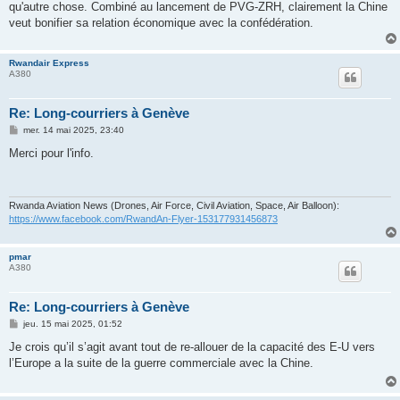
qu'autre chose. Combiné au lancement de PVG-ZRH, clairement la Chine
veut bonifier sa relation économique avec la confédération.
Rwandair Express
A380
Re: Long-courriers à Genève
M
mer. 14 mai 2025, 23:40
e
s
Merci pour l'info.
s
a
g
e
Rwanda Aviation News (Drones, Air Force, Civil Aviation, Space, Air Balloon):
https://www.facebook.com/RwandAn-Flyer-153177931456873
pmar
A380
Re: Long-courriers à Genève
M
jeu. 15 mai 2025, 01:52
e
s
Je crois qu’il s’agit avant tout de re-allouer de la capacité des E-U vers
s
l’Europe a la suite de la guerre commerciale avec la Chine.
a
g
e