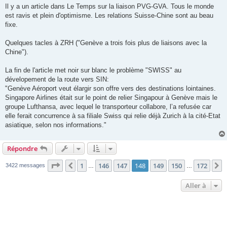
s
Il y a un article dans Le Temps sur la liaison PVG-GVA. Tous le monde
s
est ravis et plein d'optimisme. Les relations Suisse-Chine sont au beau
a
g
fixe.
e
Quelques tacles à ZRH ("Genève a trois fois plus de liaisons avec la
Chine").
La fin de l'article met noir sur blanc le problème "SWISS" au
dévelopement de la route vers SIN:
"Genève Aéroport veut élargir son offre vers des destinations lointaines.
Singapore Airlines était sur le point de relier Singapour à Genève mais le
groupe Lufthansa, avec lequel le transporteur collabore, l’a refusée car
elle ferait concurrence à sa filiale Swiss qui relie déjà Zurich à la cité-Etat
asiatique, selon nos informations."
Répondre
Page
148
sur
172
1
146
147
148
149
150
172
Précédente
S
3422 messages
…
…
Aller à