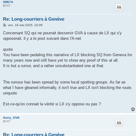
SR67A
B747
Re: Long-courriers à Genève
M
ven. 16 mai 2025, 16:08
e
s
Concernant SQ qui ne pourrait desservir GVA à cause de LX qui s'y
s
opposerait, il y a le post suivant dans l'A-net
a
g
e
quote
You have been pedaling this narrative of LX blocking SQ from Geneva for
many years now and still have yet to show any proof of this at all.
It is but a rumor, and a rather unsubstantiated one at that.
The rumour has been spread by some local spotting groups. As far as
what I have gleaned informally, it isn't true and LX isn't blocking the route.
unquote
Est-ce-qu'on connait la vérité si LX s'y oppose ou pas ?
Xorry_GVA
B747
Re: Long-courriers à Genève