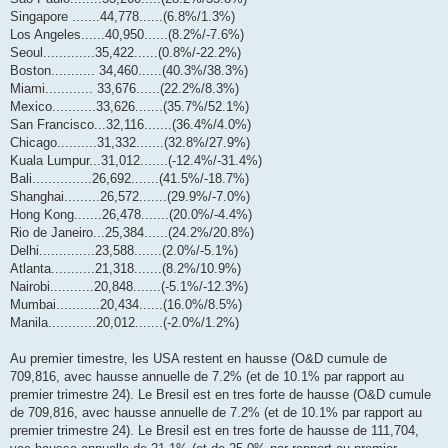
Singapore .......44,778......(6.8%/1.3%)
Los Angeles......40,950......(8.2%/-7.6%)
Seoul.............35,422......(0.8%/-22.2%)
Boston........... 34,460......(40.3%/38.3%)
Miami............ 33,676......(22.2%/8.3%)
Mexico...........33,626.......(35.7%/52.1%)
San Francisco...32,116.......(36.4%/4.0%)
Chicago..........31,332.......(32.8%/27.9%)
Kuala Lumpur...31,012.......(-12.4%/-31.4%)
Bali...............26,692.......(41.5%/-18.7%)
Shanghai.........26,572.......(29.9%/-7.0%)
Hong Kong.......26,478.......(20.0%/-4.4%)
Rio de Janeiro...25,384......(24.2%/20.8%)
Delhi..............23,588.......(2.0%/-5.1%)
Atlanta...........21,318.......(8.2%/10.9%)
Nairobi...........20,848.......(-5.1%/-12.3%)
Mumbai...........20,434......(16.0%/8.5%)
Manila............20,012.......(-2.0%/1.2%)
Au premier timestre, les USA restent en hausse (O&D cumule de
709,816, avec hausse annuelle de 7.2% (et de 10.1% par rapport au
premier trimestre 24). Le Bresil est en tres forte de hausse (O&D cumule
de 709,816, avec hausse annuelle de 7.2% (et de 10.1% par rapport au
premier trimestre 24). Le Bresil est en tres forte de hausse de 111,704,