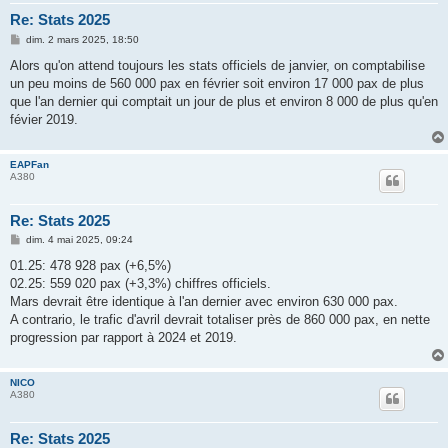
Re: Stats 2025
M
dim. 2 mars 2025, 18:50
e
s
Alors qu'on attend toujours les stats officiels de janvier, on comptabilise
s
un peu moins de 560 000 pax en février soit environ 17 000 pax de plus
a
g
que l'an dernier qui comptait un jour de plus et environ 8 000 de plus qu'en
e
févier 2019.
EAPFan
A380
Re: Stats 2025
M
dim. 4 mai 2025, 09:24
e
s
01.25: 478 928 pax (+6,5%)
s
02.25: 559 020 pax (+3,3%) chiffres officiels.
a
g
Mars devrait être identique à l'an dernier avec environ 630 000 pax.
e
A contrario, le trafic d'avril devrait totaliser près de 860 000 pax, en nette
progression par rapport à 2024 et 2019.
NICO
A380
Re: Stats 2025