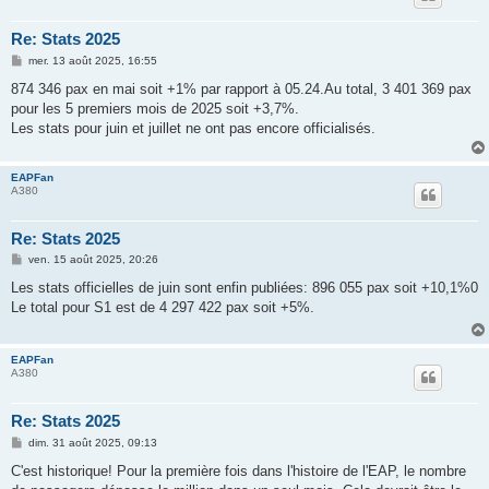
Re: Stats 2025
M
mer. 13 août 2025, 16:55
e
s
874 346 pax en mai soit +1% par rapport à 05.24.Au total, 3 401 369 pax
s
pour les 5 premiers mois de 2025 soit +3,7%.
a
g
Les stats pour juin et juillet ne ont pas encore officialisés.
e
EAPFan
A380
Re: Stats 2025
M
ven. 15 août 2025, 20:26
e
s
Les stats officielles de juin sont enfin publiées: 896 055 pax soit +10,1%0
s
Le total pour S1 est de 4 297 422 pax soit +5%.
a
g
e
EAPFan
A380
Re: Stats 2025
M
dim. 31 août 2025, 09:13
e
s
C'est historique! Pour la première fois dans l'histoire de l'EAP, le nombre
s