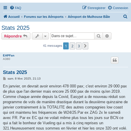
FAQ
S’enregistrer
Connexion
R
Accueil
Forums sur les Aéroports
Aéroport de Mulhouse Bâle
e
Stats 2025
c
Rechercher
Recherche 
Répondre
h
e
1
2
3
Suivante
41 messages
r
EAPFan
c
A380
h
Stats 2025
e
M
sam. 8 févr. 2025, 21:13
r
e
s
En janvier, on devrait avoir environ 478 000 pax; c'est environ 29 000 pax
s
de plus que l'an dernier mais encore 25 000 pax de moins qu'en 2019.
a
g
Comme chaque année depuis la Covid, Easyjet a de nouveau réduit son
e
programme de vols de manière drastique durant la deuxième quinzaine de
janvier contrairement à la TOTALITE des autres compagnies low coast
qui ont maintenu les fréquences de W24/25.Par ex ZAG 2x le samedi
avec FR. Par ex EC qui ne volait même plus tous les jours sur BCN ce
qui a fait le bonheur de Vueling qui a mis à cinq reprises un
321.Heureusement nous sommes en février et hier les onze 320 ont volé.