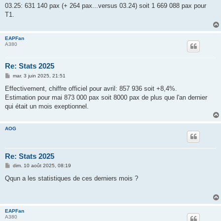
s
03.25: 631 140 pax (+ 264 pax...versus 03.24) soit 1 669 088 pax pour
s
T1.
a
g
e
EAPFan
A380
Re: Stats 2025
M
mar. 3 juin 2025, 21:51
e
s
Effectivement, chiffre officiel pour avril: 857 936 soit +8,4%.
s
Estimation pour mai 873 000 pax soit 8000 pax de plus que l'an dernier
a
g
qui était un mois exeptionnel.
e
AOG
Re: Stats 2025
M
dim. 10 août 2025, 08:19
e
s
Qqun a les statistiques de ces derniers mois ?
s
a
g
e
EAPFan
A380