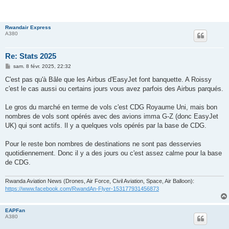
Rwandair Express
A380
Re: Stats 2025
M
sam. 8 févr. 2025, 22:32
e
s
C'est pas qu'à Bâle que les Airbus d'EasyJet font banquette. A Roissy
s
c'est le cas aussi ou certains jours vous avez parfois des Airbus parqués.
a
g
e
Le gros du marché en terme de vols c'est CDG Royaume Uni, mais bon
nombres de vols sont opérés avec des avions imma G-Z (donc EasyJet
UK) qui sont actifs. Il y a quelques vols opérés par la base de CDG.
Pour le reste bon nombres de destinations ne sont pas desservies
quotidiennement. Donc il y a des jours ou c'est assez calme pour la base
de CDG.
Rwanda Aviation News (Drones, Air Force, Civil Aviation, Space, Air Balloon):
https://www.facebook.com/RwandAn-Flyer-153177931456873
EAPFan
A380