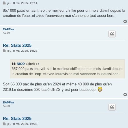
M
jeu. 8 mai 2025, 12:14
e
s
857 000 paxs en avril..soit le meilleur chiffre pour un mois d'avril depuis la
s
creation de l'eap..et avec l'eurovision mai s'annonce tout aussi bon..
a
g
e
EAPFan
A380
Re: Stats 2025
M
jeu. 8 mai 2025, 16:28
e
s
s
NICO
a écrit :
↑
a
g
857 000 paxs en avril..soit le meilleur chiffre pour un mois d'avril depuis
e
la creation de l'eap..et avec l'eurovision mai s'annonce tout aussi bon..
Soit 65 000 pax de plus qu'en 2024 et même 40 000 de plus qu'en
2019.Le douzième 320 basé d'EZS y est pour beaucoup.
EAPFan
A380
Re: Stats 2025
M
jeu. 8 mai 2025, 16:33
e