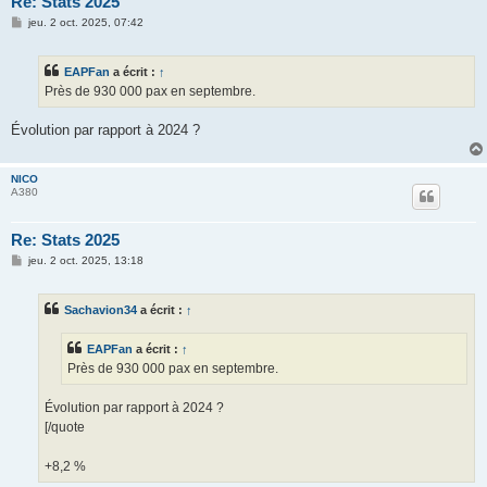
Re: Stats 2025
M
jeu. 2 oct. 2025, 07:42
e
s
s
EAPFan
a écrit :
↑
a
g
Près de 930 000 pax en septembre.
e
Évolution par rapport à 2024 ?
NICO
A380
Re: Stats 2025
M
jeu. 2 oct. 2025, 13:18
e
s
s
Sachavion34
a écrit :
↑
a
g
e
EAPFan
a écrit :
↑
Près de 930 000 pax en septembre.
Évolution par rapport à 2024 ?
[/quote
+8,2 %