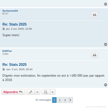
Sachavion34
B747
Re: Stats 2025
M
jeu. 2 oct. 2025, 13:36
e
s
Super merci
s
a
g
e
EAPFan
A380
Re: Stats 2025
M
ven. 3 oct. 2025, 00:43
e
s
D'après mon estimation, fin septembre on est à +180 000 pax par rapport
s
à 2019.
a
g
e
Répondre
1
2
3
Suivante
41 messages