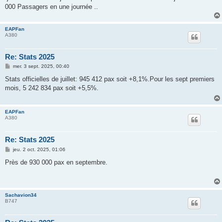
000 Passagers en une journée ..
EAPFan
A380
Re: Stats 2025
M
mer. 3 sept. 2025, 00:40
e
s
Stats officielles de juillet: 945 412 pax soit +8,1%.Pour les sept premiers
s
mois, 5 242 834 pax soit +5,5%.
a
g
e
EAPFan
A380
Re: Stats 2025
M
jeu. 2 oct. 2025, 01:06
e
s
Près de 930 000 pax en septembre.
s
a
g
e
Sachavion34
B747