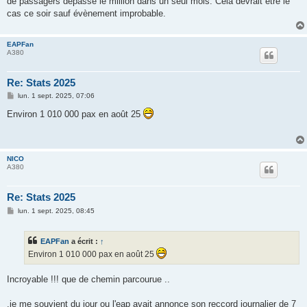
de passagers dépasse le million dans un seul mois. Cela devrait être le
a
g
cas ce soir sauf évènement improbable.
e
EAPFan
A380
Re: Stats 2025
M
lun. 1 sept. 2025, 07:06
e
s
Environ 1 010 000 pax en août 25
s
a
g
e
NICO
A380
Re: Stats 2025
M
lun. 1 sept. 2025, 08:45
e
s
s
EAPFan
a écrit :
↑
a
g
Environ 1 010 000 pax en août 25
e
Incroyable !!! que de chemin parcourue ..
.je me souvient du jour ou l'eap avait annonce son reccord journalier de 7