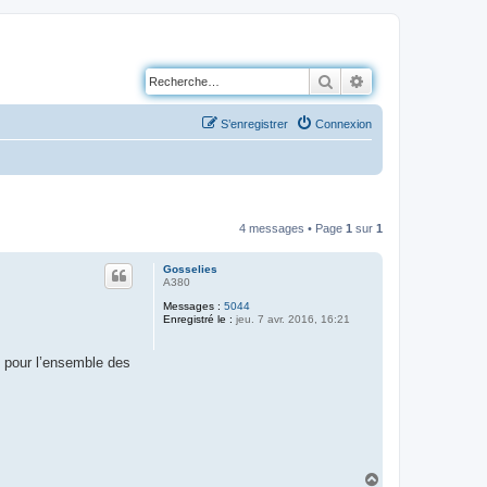
Rechercher
Recherche avancé
S’enregistrer
Connexion
4 messages • Page
1
sur
1
Gosselies
A380
Messages :
5044
Enregistré le :
jeu. 7 avr. 2016, 16:21
, pour l’ensemble des
H