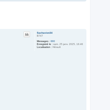
a
u
t
Sachavion34
B747
Messages :
880
Enregistré le :
sam. 25 janv. 2025, 16:46
Localisation :
Hérault