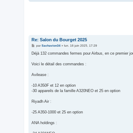
Re: Salon du Bourget 2025
M
par
Sachavion34
»
lun. 16 juin 2025, 17:29
e
s
Déjà 132 commandes fermes pour Airbus, en ce premier jou
s
a
g
Voici le détail des commandes :
e
Avilease :
-10 A350F et 12 en option
-30 appareils de la famille A320NEO et 25 en option
Riyadh Air :
-25 A350-1000 et 25 en option
ANA holdings :