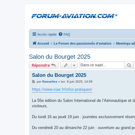
Accès rapide
FAQ
Accueil
Le Forum des passionnés d'aviation
Meetings aé
Salon du Bourget 2025
R
Répondre
Salon du Bourget 2025
M
par
Gosselies
»
lun. 9 juin 2025, 14:09
e
s
https://www.siae.fr/infos-pratiques/
s
a
g
La 55e édition du Salon International de l’Aéronautique et
e
visiteurs.
Du lundi 16 au jeudi 19 juin : journées exclusivement rése
Du vendredi 20 au dimanche 22 juin : ouverture au grand pu