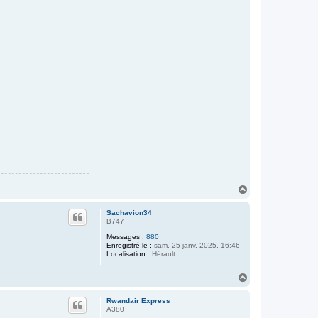
H
a
u
Sachavion34
t
B747
Messages :
880
Enregistré le :
sam. 25 janv. 2025, 16:46
Localisation :
Hérault
H
a
u
Rwandair Express
t
A380