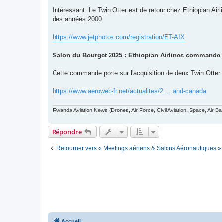
e
s
Intéressant. Le Twin Otter est de retour chez Ethiopian Airl
s
des années 2000.
a
g
e
https://www.jetphotos.com/registration/ET-AIX
Salon du Bourget 2025 : Ethiopian Airlines commande 
Cette commande porte sur l'acquisition de deux Twin Otter
https://www.aeroweb-fr.net/actualites/2 ... and-canada
Rwanda Aviation News (Drones, Air Force, Civil Aviation, Space, Air Ba
Répondre
Retourner vers « Meetings aériens & Salons Aéronautiques »
Accueil