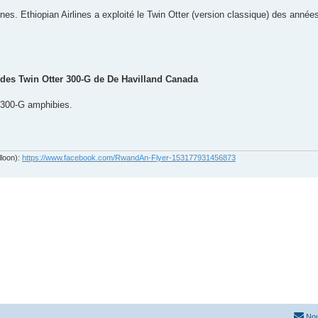
ines. Ethiopian Airlines a exploité le Twin Otter (version classique) des années
des Twin Otter 300-G de De Havilland Canada
 300-G amphibies.
lloon):
https://www.facebook.com/RwandAn-Flyer-153177931456873
Nou