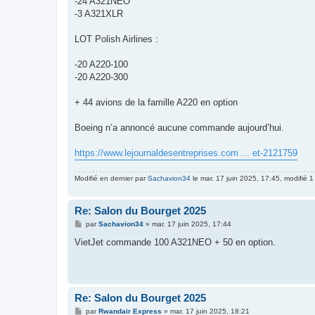
-24 A321NEO
-3 A321XLR
LOT Polish Airlines :
-20 A220-100
-20 A220-300
+ 44 avions de la famille A220 en option
Boeing n’a annoncé aucune commande aujourd’hui.
https://www.lejournaldesentreprises.com ... et-2121759
Modifié en dernier par
Sachavion34
le mar. 17 juin 2025, 17:45, modifié 1 
Re: Salon du Bourget 2025
M
par
Sachavion34
»
mar. 17 juin 2025, 17:44
e
s
VietJet commande 100 A321NEO + 50 en option.
s
a
g
e
Re: Salon du Bourget 2025
M
par
Rwandair Express
»
mar. 17 juin 2025, 18:21