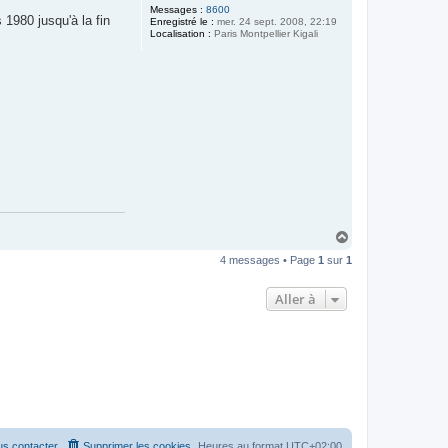
Messages :
8600
 1980 jusqu'à la fin
Enregistré le :
mer. 24 sept. 2008, 22:19
Localisation :
Paris Montpellier Kigali
H
a
4 messages • Page
1
sur
1
u
t
Aller à
s contacter
Supprimer les cookies
Heures au format
UTC+02:00