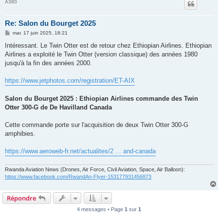
A380
Re: Salon du Bourget 2025
M
mar. 17 juin 2025, 18:21
e
s
Intéressant. Le Twin Otter est de retour chez Ethiopian Airlines. Ethiopian
s
Airlines a exploité le Twin Otter (version classique) des années 1980
a
g
jusqu'à la fin des années 2000.
e
https://www.jetphotos.com/registration/ET-AIX
Salon du Bourget 2025 : Ethiopian Airlines commande des Twin
Otter 300-G de De Havilland Canada
Cette commande porte sur l'acquisition de deux Twin Otter 300-G
amphibies.
https://www.aeroweb-fr.net/actualites/2 ... and-canada
Rwanda Aviation News (Drones, Air Force, Civil Aviation, Space, Air Balloon):
https://www.facebook.com/RwandAn-Flyer-153177931456873
Répondre
4 messages • Page
1
sur
1