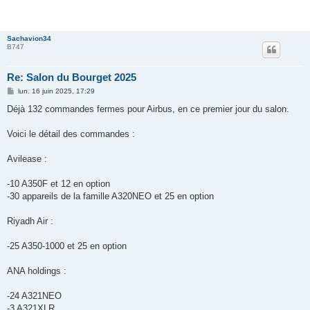
Sachavion34
B747
Re: Salon du Bourget 2025
M
lun. 16 juin 2025, 17:29
e
s
Déjà 132 commandes fermes pour Airbus, en ce premier jour du salon.
s
a
g
Voici le détail des commandes :
e
Avilease :
-10 A350F et 12 en option
-30 appareils de la famille A320NEO et 25 en option
Riyadh Air :
-25 A350-1000 et 25 en option
ANA holdings :
-24 A321NEO
-3 A321XLR