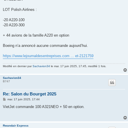
LOT Polish Airlines :
-20 A220-100
-20 A220-300
+ 44 avions de la famille A220 en option
Boeing n’a annoncé aucune commande aujourd’hui.
https://www.lejournaldesentreprises.com ... et-2121759
Modifié en dernier par
Sachavion34
le mar. 17 juin 2025, 17:45, modifié 1 fois.
Sachavion34
B747
Re: Salon du Bourget 2025
M
mar. 17 juin 2025, 17:44
e
s
VietJet commande 100 A321NEO + 50 en option.
s
a
g
e
Rwandair Express