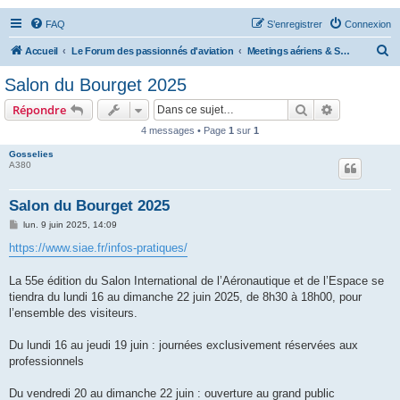
FAQ
S’enregistrer
Connexion
R
Accueil
Le Forum des passionnés d'aviation
Meetings aériens & Salons Aéronautiques
e
Salon du Bourget 2025
c
Rechercher
Recherche 
Répondre
h
4 messages • Page
1
sur
1
e
Gosselies
r
A380
c
h
Salon du Bourget 2025
e
M
lun. 9 juin 2025, 14:09
e
r
s
https://www.siae.fr/infos-pratiques/
s
a
g
La 55e édition du Salon International de l’Aéronautique et de l’Espace se
e
tiendra du lundi 16 au dimanche 22 juin 2025, de 8h30 à 18h00, pour
l’ensemble des visiteurs.
Du lundi 16 au jeudi 19 juin : journées exclusivement réservées aux
professionnels
Du vendredi 20 au dimanche 22 juin : ouverture au grand public