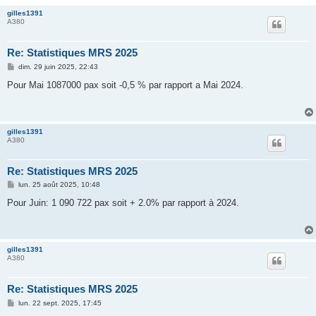
gilles1391
A380
Re: Statistiques MRS 2025
M
dim. 29 juin 2025, 22:43
e
s
Pour Mai 1087000 pax soit -0,5 % par rapport a Mai 2024.
s
a
g
e
gilles1391
A380
Re: Statistiques MRS 2025
M
lun. 25 août 2025, 10:48
e
s
Pour Juin: 1 090 722 pax soit + 2.0% par rapport à 2024.
s
a
g
e
gilles1391
A380
Re: Statistiques MRS 2025
M
lun. 22 sept. 2025, 17:45
e