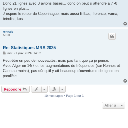
s
Donc 21 lignes avec 3 avions bases... donc on peut s attendre a 7 -8
a
g
lignes en plus...
e
J espere le retour de Copenhague, mais aussi Bilbao, florence, varna,
brindisi, kos
rennais
A320
Re: Statistiques MRS 2025
M
mer. 21 janv. 2026, 14:02
e
s
Peut-être un peu de nouveautés, mais pas tant que ça je pense.
s
Avec Alger en 14/7 et les augmentations de fréquences (sur Rennes et
a
g
Caen au moins), pas sûr qu'il y ait beaucoup d'ouvertures de lignes en
e
parallèle.
Répondre
10 messages • Page
1
sur
1
Aller à