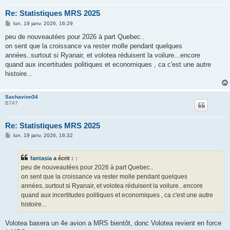
Re: Statistiques MRS 2025
M
lun. 19 janv. 2026, 16:29
e
s
peu de nouveautées pour 2026 à part Quebec..
s
on sent que la croissance va rester molle pendant quelques
a
g
années..surtout si Ryanair, et volotea réduisent la voilure...encore
e
quand aux incertitudes politiques et economiques , ca c'est une autre
histoire...
Sachavion34
B747
Re: Statistiques MRS 2025
M
lun. 19 janv. 2026, 16:32
e
s
s
fantasia
a écrit :
↑
a
g
peu de nouveautées pour 2026 à part Quebec..
e
on sent que la croissance va rester molle pendant quelques
années..surtout si Ryanair, et volotea réduisent la voilure...encore
quand aux incertitudes politiques et economiques , ca c'est une autre
histoire...
Volotea basera un 4e avion a MRS bientôt, donc Volotea revient en force