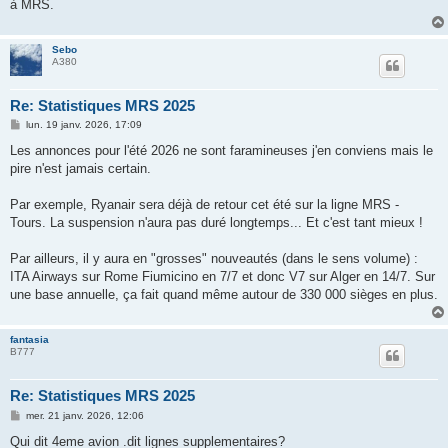
à MRS.
Sebo
A380
Re: Statistiques MRS 2025
M
lun. 19 janv. 2026, 17:09
e
s
Les annonces pour l'été 2026 ne sont faramineuses j'en conviens mais le
s
pire n'est jamais certain.
a
g
e
Par exemple, Ryanair sera déjà de retour cet été sur la ligne MRS -
Tours. La suspension n'aura pas duré longtemps... Et c'est tant mieux !
Par ailleurs, il y aura en "grosses" nouveautés (dans le sens volume) :
ITA Airways sur Rome Fiumicino en 7/7 et donc V7 sur Alger en 14/7. Sur
une base annuelle, ça fait quand même autour de 330 000 sièges en plus.
fantasia
B777
Re: Statistiques MRS 2025
M
mer. 21 janv. 2026, 12:06
e
s
Qui dit 4eme avion .dit lignes supplementaires?