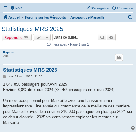
FAQ
S’enregistrer
Connexion
R
Accueil
Forums sur les Aéroports
Aéroport de Marseille
e
Statistiques MRS 2025
c
Rechercher
Recherche 
Répondre
h
10 messages • Page
1
sur
1
e
Rapson
r
A380
c
h
Statistiques MRS 2025
e
M
ven. 23 mai 2025, 21:56
e
r
s
1 047 850 passagers pour Avril 2025 !
s
Environ 8,8% de + que 2024 (84 752 passagers en + que 2024)
a
g
e
Un mois exceptionnel pour Marseille avec une hausse vraiment
impressionnante. Une année qui commence de la meilleure des manière
pour Marseille avec déjà environ 210 000 passagers en plus que 2024 sur
ce début d’année ! 2025 va certainement exploser les records sur
Marseille.