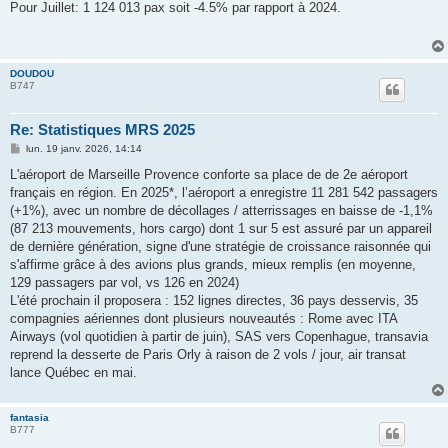
s
Pour Juillet: 1 124 013 pax soit -4.5% par rapport à 2024.
s
a
g
e
DOUDOU
B747
Re: Statistiques MRS 2025
M
lun. 19 janv. 2026, 14:14
e
s
L'aéroport de Marseille Provence conforte sa place de de 2e aéroport
s
français en région. En 2025*, l’aéroport a enregistre 11 281 542 passagers
a
g
(+1%), avec un nombre de décollages / atterrissages en baisse de -1,1%
e
(87 213 mouvements, hors cargo) dont 1 sur 5 est assuré par un appareil
de dernière génération, signe d'une stratégie de croissance raisonnée qui
s'affirme grâce à des avions plus grands, mieux remplis (en moyenne,
129 passagers par vol, vs 126 en 2024)
L'été prochain il proposera : 152 lignes directes, 36 pays desservis, 35
compagnies aériennes dont plusieurs nouveautés : Rome avec ITA
Airways (vol quotidien à partir de juin), SAS vers Copenhague, transavia
reprend la desserte de Paris Orly à raison de 2 vols / jour, air transat
lance Québec en mai.
fantasia
B777