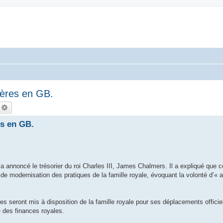
tères en GB.
echercher
Recherche avancée
es en GB.
, a annoncé le trésorier du roi Charles III, James Chalmers. Il a expliqué que c
de modernisation des pratiques de la famille royale, évoquant la volonté d’« ag
es seront mis à disposition de la famille royale pour ses déplacements officie
e des finances royales.