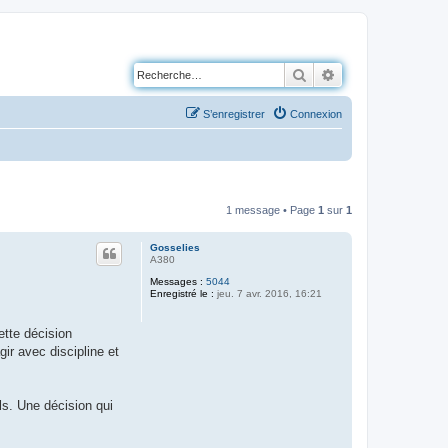
Rechercher
Recherche avancé
S’enregistrer
Connexion
1 message • Page
1
sur
1
Gosselies
A380
Messages :
5044
Enregistré le :
jeu. 7 avr. 2016, 16:21
ette décision
ir avec discipline et
ls. Une décision qui