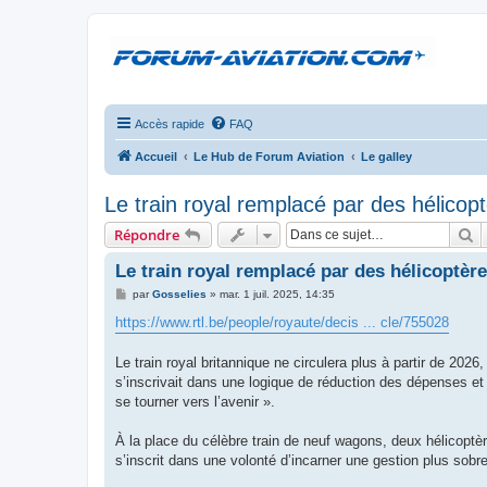
Accès rapide
FAQ
Accueil
Le Hub de Forum Aviation
Le galley
Le train royal remplacé par des hélicop
R
Répondre
Le train royal remplacé par des hélicoptèr
M
par
Gosselies
»
mar. 1 juil. 2025, 14:35
e
s
https://www.rtl.be/people/royaute/decis ... cle/755028
s
a
g
Le train royal britannique ne circulera plus à partir de 2026
e
s’inscrivait dans une logique de réduction des dépenses et 
se tourner vers l’avenir ».
À la place du célèbre train de neuf wagons, deux hélicoptèr
s’inscrit dans une volonté d’incarner une gestion plus sobr