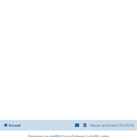
Accueil
Heures au format
UTC+02:00
Développé par
phpBB
® Forum Software © phpBB Limited