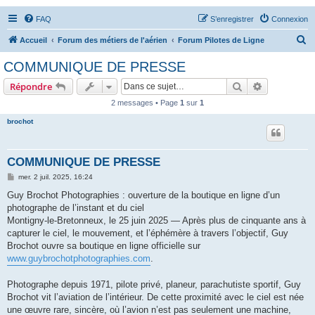
FAQ
S’enregistrer
Connexion
R
Accueil
Forum des métiers de l'aérien
Forum Pilotes de Ligne
e
COMMUNIQUE DE PRESSE
c
Rechercher
Recherche 
Répondre
h
2 messages • Page
1
sur
1
e
brochot
r
c
h
COMMUNIQUE DE PRESSE
e
M
mer. 2 juil. 2025, 16:24
e
r
s
Guy Brochot Photographies : ouverture de la boutique en ligne d’un
s
photographe de l’instant et du ciel
a
g
Montigny-le-Bretonneux, le 25 juin 2025 — Après plus de cinquante ans à
e
capturer le ciel, le mouvement, et l’éphémère à travers l’objectif, Guy
Brochot ouvre sa boutique en ligne officielle sur
www.guybrochotphotographies.com
.
Photographe depuis 1971, pilote privé, planeur, parachutiste sportif, Guy
Brochot vit l’aviation de l’intérieur. De cette proximité avec le ciel est née
une œuvre rare, sincère, où l’avion n’est pas seulement une machine,