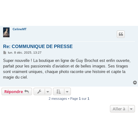
CelineMT
Re: COMMUNIQUE DE PRESSE
M
lun. 8 déc. 2025, 13:27
e
s
Super nouvelle ! La boutique en ligne de Guy Brochot est enfin ouverte,
s
parfait pour les passionnés d’aviation et de belles images. Ses tirages
a
g
sont vraiment uniques, chaque photo raconte une histoire et capte la
e
magie du ciel.
Répondre
2 messages • Page
1
sur
1
Aller à